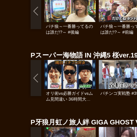
パチ狼～一番勝ってるの
パチ狼～一番勝っ
は誰だ!?～ #後編
は誰だ!?～ #前編
Pスーパー海物語 IN 沖縄5 桜ver.19
オリ術vs必勝ガイドvsム
パチンコ実戦塾 #3
ム見間違い 36時間大決
戦 #1
P牙狼月虹ノ旅人絆 GIGA GHOST V