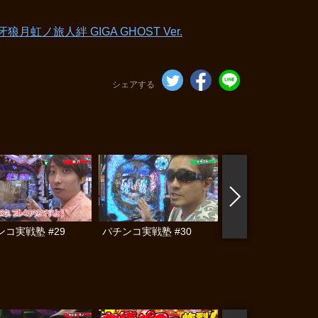
牙狼月虹ノ旅人絆 GIGA GHOST Ver.
シェアする
ンコ実戦塾 #29
パチンコ実戦塾 #30
パチンコ実戦塾 #31