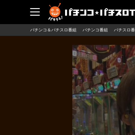
パチンコ＆パチスロ番組
パチンコ番組
パチスロ番