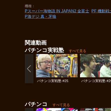
機種
Pスーパー海物語 IN JAPAN2 金富士
PF 機動
P激デジ 真・牙狼
関連動画
パチンコ実戦塾
すべて見る
パチンコ実戦塾 #25
パチンコ実戦塾 #2
パチンコ
すべて見る