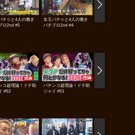
パチ☆と4人の働き
女王パチ☆と4人の働き
女王パチ☆と4人の
ロ2nd #5
パチプロ2nd #4
パチプロ2nd #3
ンコ超理論！ドテ助
パチンコ超理論！ドテ助
パチンコ超理論！ド
 #52
ジャイ #51
ジャイ #50