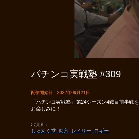
パチンコ実戦塾 #309
配信開始日：2022年09月21日
「パチンコ実戦塾」第24シーズン4戦目前半戦
お楽しみに！
出演者
しゅんく堂
助六
レイリー
ロギー