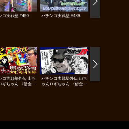
コ実戦塾 #490
パチンコ実戦塾 #489
パチンコ実戦塾 #48
ンコ実戦塾外伝 山ち
パチンコ実戦塾外伝 山ち
パチンコ実戦塾外伝
ロギちゃん 〈借金返
ゃんロギちゃん 〈借金返
ゃんロギちゃん 〈
録〉 #109
済弾球録〉 #108
済弾球録〉 #107