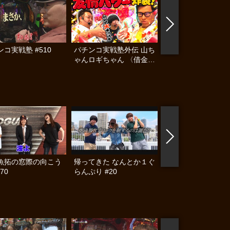
コ実戦塾 #510
パチンコ実戦塾外伝 山ち
ガチモリFIVE T #8
ゃんロギちゃん 〈借金返
済弾球録〉 #112
魚拓の窓際の向こう
帰ってきた なんとか１ぐ
満天アゲ×2カル
70
らんぷり #20
ACT2 #48