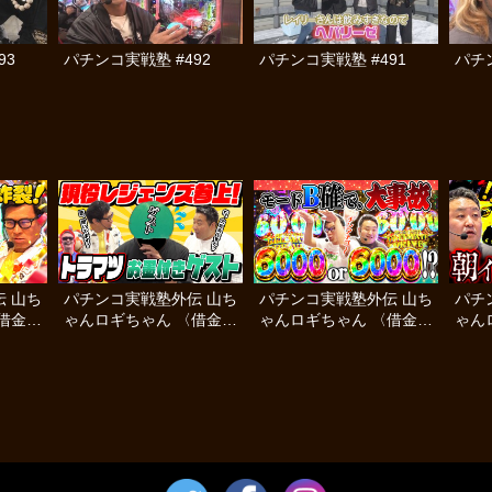
93
パチンコ実戦塾 #492
パチンコ実戦塾 #491
パチン
 山ち
パチンコ実戦塾外伝 山ち
パチンコ実戦塾外伝 山ち
パチ
借金返
ゃんロギちゃん 〈借金返
ゃんロギちゃん 〈借金返
ゃん
済弾球録〉 #111
済弾球録〉 #110
済弾球