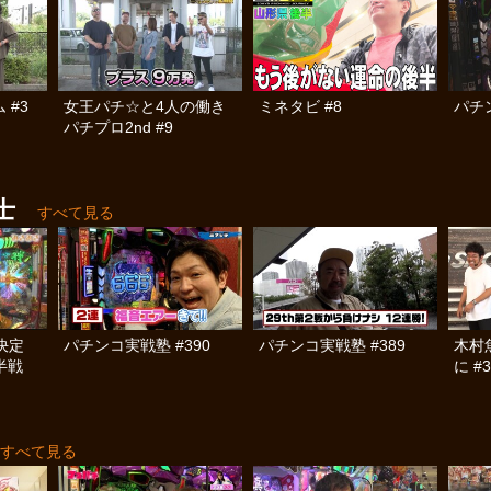
 #3
女王パチ☆と4人の働き
ミネタビ #8
パチン
パチプロ2nd #9
士
すべて見る
決定
パチンコ実戦塾 #390
パチンコ実戦塾 #389
木村
前半戦
に #3
すべて見る