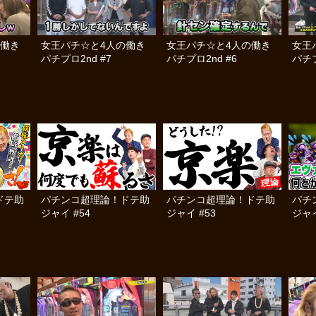
の働き
女王パチ☆と4人の働き
女王パチ☆と4人の働き
女王
パチプロ2nd #7
パチプロ2nd #6
パチプ
ドテ助
パチンコ超理論！ドテ助
パチンコ超理論！ドテ助
パチ
ジャイ #54
ジャイ #53
ジャイ