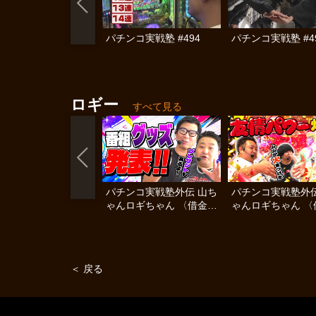
パチンコ実戦塾 #494
パチンコ実戦塾 #4
ロギー
すべて見る
パチンコ実戦塾外伝 山ち
パチンコ実戦塾外伝
ゃんロギちゃん 〈借金返
ゃんロギちゃん 〈
済弾球録〉 #113
済弾球録〉 #112
＜ 戻る