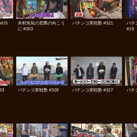
NUS
木村魚拓の窓際の向こう
パチンコ実戦塾 #321
パチ
に #353
#19
33
パチンコ実戦塾 #328
パチンコ実戦塾 #327
パチン