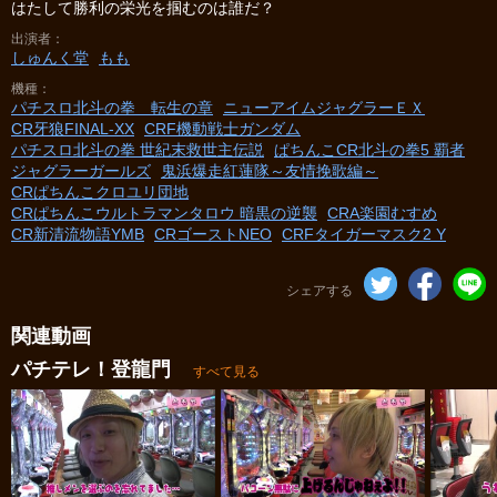
はたして勝利の栄光を掴むのは誰だ？
出演者
しゅんく堂
もも
機種
パチスロ北斗の拳 転生の章
ニューアイムジャグラーＥＸ
CR牙狼FINAL‐XX
CRF機動戦士ガンダム
パチスロ北斗の拳 世紀末救世主伝説
ぱちんこCR北斗の拳5 覇者
ジャグラーガールズ
鬼浜爆走紅蓮隊～友情挽歌編～
CRぱちんこクロユリ団地
CRぱちんこウルトラマンタロウ 暗黒の逆襲
CRA楽園むすめ
CR新清流物語YMB
CRゴーストNEO
CRFタイガーマスク2 Y
シェアする
関連動画
パチテレ！登龍門
すべて見る