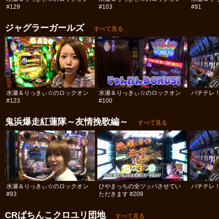
#129
#103
#91
ジャグラーガールズ
すべて見る
水瀬＆りっきぃ☆のロックオン
水瀬＆りっきぃ☆のロックオン
パチテレ！
#123
#100
鬼浜爆走紅蓮隊～友情挽歌編～
すべて見る
水瀬＆りっきぃ☆のロックオン
ひやまっちの全ツッパさせてい
パチテレ！
#93
ただきます #209
CRぱちんこクロユリ団地
すべて見る