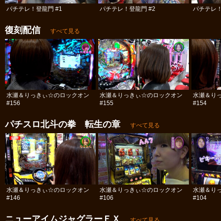
パチテレ！登龍門 #1
パチテレ！登龍門 #2
パチテレ！
復刻配信
すべて見る
水瀬＆りっきぃ☆のロックオン
水瀬＆りっきぃ☆のロックオン
水瀬＆り
#156
#155
#154
パチスロ北斗の拳 転生の章
すべて見る
水瀬＆りっきぃ☆のロックオン
水瀬＆りっきぃ☆のロックオン
水瀬＆り
#146
#106
#104
ニューアイムジャグラーＥＸ
すべて見る