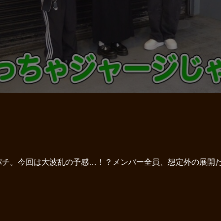
パチ。今回は大波乱の予感…！？メンバー全員、想定外の展開