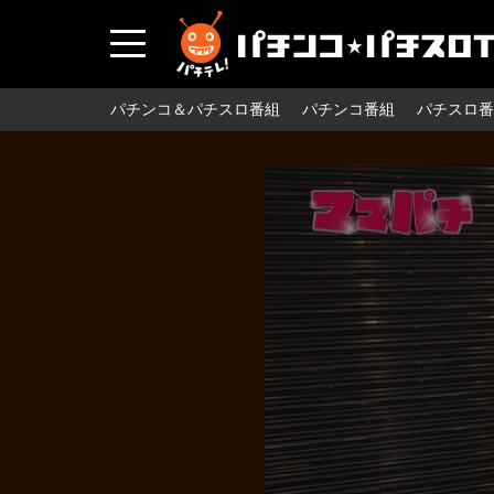
パチンコ＆パチスロ番組
パチンコ番組
パチスロ番