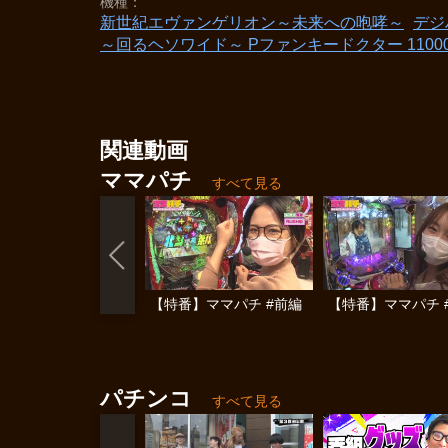
機種
新世紀エヴァンゲリオン～未来への咆哮～
デジ
～回るヘソワイド～ Pファンキードクター 11000v
関連動画
ママパチ
すべて見る
【特番】ママパチ #前編
【特番】ママパチ 
パチンコ
すべて見る