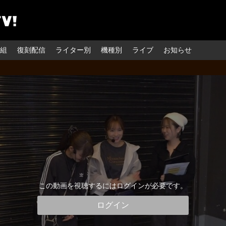
組
復刻配信
ライター別
機種別
ライブ
お知らせ
この動画を視聴するにはログインが必要です。
ログイン