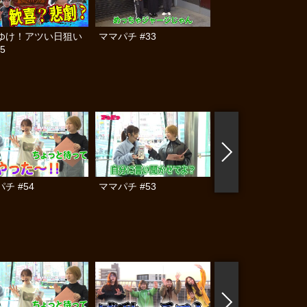
ゆけ！アツい日狙い
ママパチ #33
5
チ #54
ママパチ #53
ママパチ #52