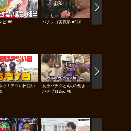
ビ #8
パチンコ実戦塾 #510
パチンコ実戦塾外伝
ゃんロギちゃん 〈
済弾球録〉 #112
ゆけ！アツい日狙い
女王パチ☆と4人の働き
女王パチ☆と4人の
9
パチプロ2nd #8
パチプロ2nd #7