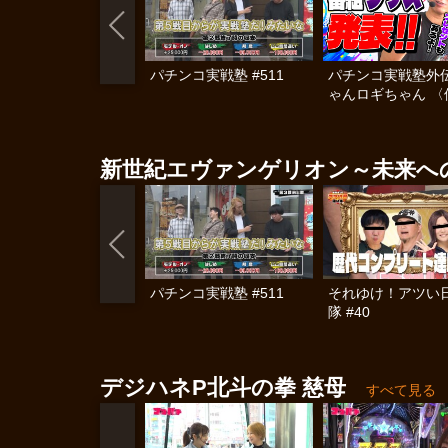
パチンコ実戦塾 #511
パチンコ実戦塾外伝
ゃんロギちゃん 〈
済弾球録〉 #113
新世紀エヴァンゲリオン～未来へ
パチンコ実戦塾 #511
それゆけ！アツい
隊 #40
デジハネP北斗の拳 慈母
すべて見る