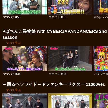
ママパチ #53
ママパチ #51
確定音ハ
Pぱちんこ乗物娘 with CYBERJAPANDANCERS 2nd
season
すべて見る
ママパチ #34
ママパチ #33
パチンコ実
～回るヘソワイド～ Pファンキードクター 11000ver.
すべて見る