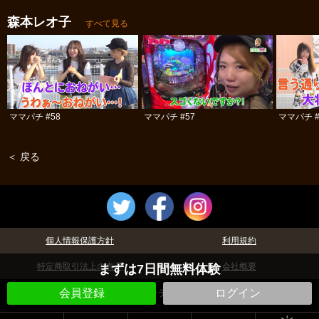
森本レオ子
すべて見る
ママパチ #58
ママパチ #57
ママパチ #
＜ 戻る
個人情報保護方針
利用規約
特定商取引法上の表示
会社概要
まずは7日間無料体験
©パチテレ！
会員登録
ログイン