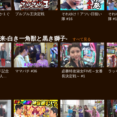
か１ぐ
ブルブル王決定戦
それゆけ！アツい日狙い
それ
隊 #16
隊 #1
来‐白き一角獣と黒き獅子‐
すべて見る
ド記念
ママパチ #36
必勝特攻淑女FIVE～女番
ラッ
5人気×
長決定戦～ #1
 #1