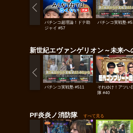
パチンコ超理論！ドテ助
パチンコ実戦塾 #5
ジャイ #57
新世紀エヴァンゲリオン～未来へ
パチンコ実戦塾 #511
それゆけ！アツい
隊 #40
PF炎炎ノ消防隊
すべて見る