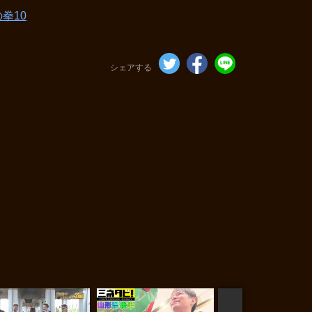
拳10
シェアする