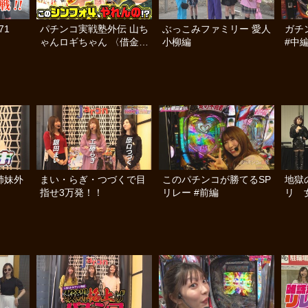
71
パチンコ実戦塾外伝 山ち
ぶっこみファミリー 愛人
ガチ
ゃんロギちゃん 〈借金返
小柳編
#中
済弾球録〉 #61
姉妹外
まい・らぎ・つづくで目
このパチンコが勝てるSP
地獄
指せ3万発！！
リレー #前編
リ 