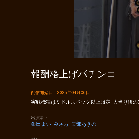
報酬格上げパチンコ
配信開始日：2025年04月06日
実戦機種はミドルスペック以上限定! 大当り後
出演者
銀田まい
みさお
矢部あきの