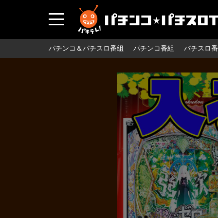
パチンコ＆パチスロ番組
パチンコ番組
パチスロ番