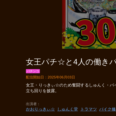
女王パチ☆と4人の働きパ
パチンコ
配信開始日：2025年06月03日
女王・りっきぃ☆のため奮闘するしゅんく・バ
立ち回りを披露。
出演者
かおりっきぃ☆
しゅんく堂
トラマツ
バイク修