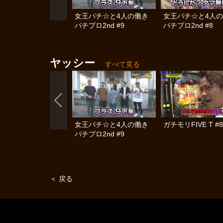
女王パチ☆と4人の働き
女王パチ☆と4人
パチプロ2nd #9
パチプロ2nd #8
ヤッシー
すべて見る
女王パチ☆と4人の働き
ガチモリFIVE T #8
パチプロ2nd #9
＜ 戻る