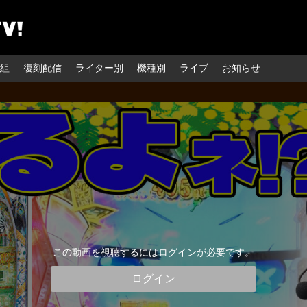
組
復刻配信
ライター別
機種別
ライブ
お知らせ
この動画を視聴するにはログインが必要です。
ログイン