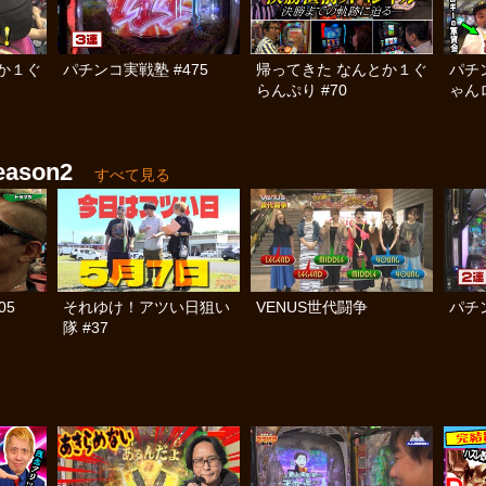
か１ぐ
パチンコ実戦塾 #475
帰ってきた なんとか１ぐ
パチ
らんぷり #70
ゃん
済弾球
ason2
すべて見る
05
それゆけ！アツい日狙い
VENUS世代闘争
パチン
隊 #37