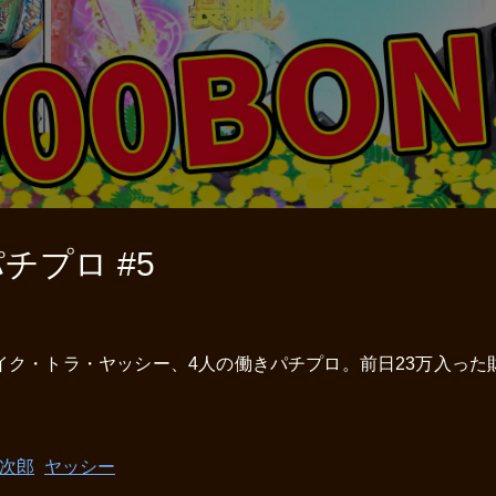
チプロ #5
イク・トラ・ヤッシー、4人の働きパチプロ。前日23万入った
次郎
ヤッシー