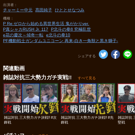
出演者
チャーミー中元
髙田純子
ひととせなつみ
機種
P Re:ゼロから始める異世界生活 鬼がかりver.
P真シャカRUSH Jr. 117
P北斗の拳8 究極乱世
e花の慶次～傾奇一転
e北斗の拳10
PF機動戦士ガンダムユニコーン 再来‐白き一角獣と黒き獅子‐
シェアする
関連動画
雑誌対抗三大勢力ガチ実戦!!
すべて見る
雑誌対抗 三大勢力ガチ決戦!! #次
雑誌対抗 三大勢力ガチ決戦!! #先
雑誌対抗 
鋒戦
鋒戦
堅戦