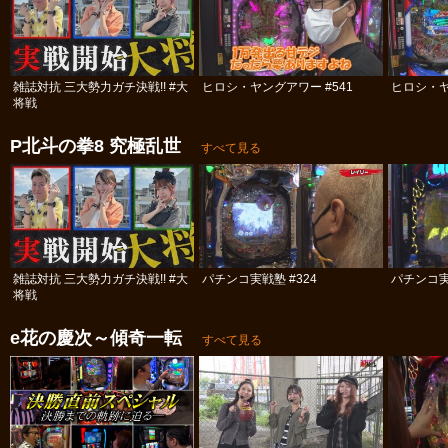
雑誌対抗 三大勢力ガチ決戦!! #大
ヒロシ・ヤングアワー #541
ヒロシ・ヤ
将戦
P北斗の拳8 究極乱世
すべて見る
雑誌対抗 三大勢力ガチ決戦!! #大
パチンコ実戦塾 #324
パチンコ実
将戦
e花の慶次～傾奇一転
すべて見る