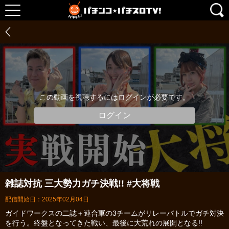
この動画を視聴するにはログインが必要です。
ログイン
雑誌対抗 三大勢力ガチ決戦!! #大将戦
配信開始日：2025年02月04日
ガイドワークスの二誌＋連合軍の3チームがリレーバトルでガチ対決
を行う。終盤となってきた戦い、最後に大荒れの展開となる!!