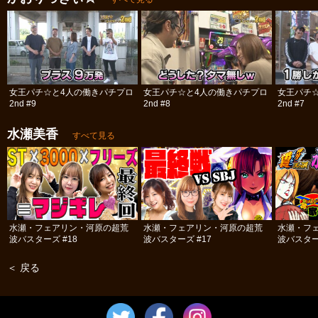
女王パチ☆と4人の働きパチプロ
女王パチ☆と4人の働きパチプロ
女王パチ
2nd #9
2nd #8
2nd #7
水瀬美香
すべて見る
水瀬・フェアリン・河原の超荒
水瀬・フェアリン・河原の超荒
水瀬・フ
波バスターズ #18
波バスターズ #17
波バスター
＜ 戻る