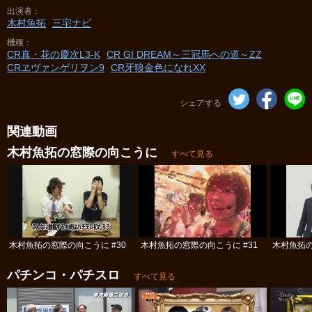
出演者
木村魚拓
三宅ナビ
機種
CR真・花の慶次L3‐K
CR GI DREAM～三冠馬への道～ZZ
CRヱヴァンゲリヲン9
CR牙狼金色になれXX
シェアする
関連動画
木村魚拓の窓際の向こうに
すべて見る
木村魚拓の窓際の向こうに #30
木村魚拓の窓際の向こうに #31
木村魚拓の
パチンコ・パチスロ
すべて見る