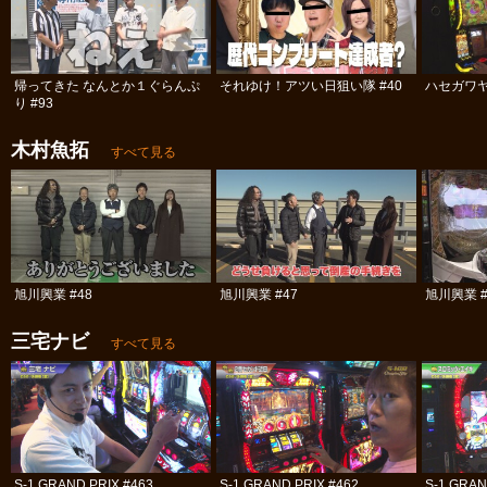
帰ってきた なんとか１ぐらんぷ
それゆけ！アツい日狙い隊 #40
ハセガワヤ
り #93
木村魚拓
すべて見る
旭川興業 #48
旭川興業 #47
旭川興業 #
三宅ナビ
すべて見る
S-1 GRAND PRIX #463
S-1 GRAND PRIX #462
S-1 GRAN