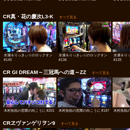
CR真・花の慶次L3‐K
すべて見る
水瀬＆りっきぃ☆のロックオン
水瀬＆りっきぃ☆のロックオン
水瀬＆り
#145
#136
#135
CR GI DREAM～三冠馬への道～ZZ
すべて見る
木村魚拓の窓際の向こうに #201
木村魚拓の窓際の向こうに #187
木村魚拓の
CRヱヴァンゲリヲン9
すべて見る