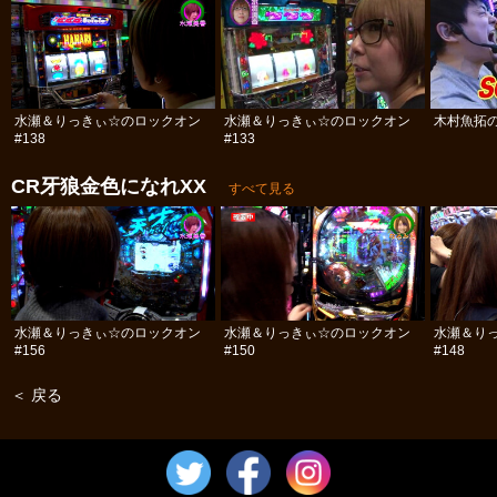
水瀬＆りっきぃ☆のロックオン
水瀬＆りっきぃ☆のロックオン
木村魚拓の
#138
#133
CR牙狼金色になれXX
すべて見る
水瀬＆りっきぃ☆のロックオン
水瀬＆りっきぃ☆のロックオン
水瀬＆り
#156
#150
#148
＜ 戻る