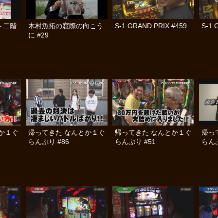
～二階
木村魚拓の窓際の向こう
S-1 GRAND PRIX #459
S-1 
に #29
か１ぐ
帰ってきた なんとか１ぐ
帰ってきた なんとか１ぐ
帰っ
らんぷり #86
らんぷり #51
らんぷ