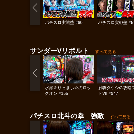
パチスロ実戦塾 #60
パチスロ実戦塾 #5
サンダーVリボルト
すべて見る
水瀬＆りっきぃ☆のロッ
射駒タケシの攻略
クオン #155
トVII #947
パチスロ北斗の拳 強敵
すべて見る