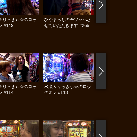
＆りっきぃ☆のロッ
ひやまっちの全ツッパさ
ひやまっちの全ツッ
 #149
せていただきます #266
せていただきます #2
＆りっきぃ☆のロッ
水瀬＆りっきぃ☆のロッ
射駒タケシの攻略ス
 #114
クオン #113
トⅦグランドフィナ
レ!! 感謝の超特大号!!
編