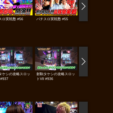
スロ実戦塾 #56
パチスロ実戦塾 #55
第1回 レトスロ王
#4
タケシの攻略スロッ
射駒タケシの攻略スロッ
嵐・梅屋のスロッタ
 #937
トVII #936
☆ジャーニー #564