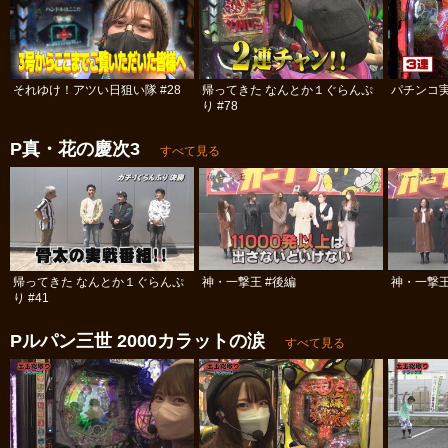
それゆけ！アツい日狙い隊 #28
帰ってきた なんとか１ぐらんぷ
パチンコ実
り #78
P真・花の慶次3
すべて見る
帰ってきた なんとか１ぐらんぷ
神・一撃王 #後編
神・一撃王
り #41
Pルパン三世 2000カラットの涙
すべて見る