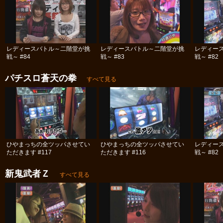
レディースバトル～二階堂が挑
レディースバトル～二階堂が挑
レディー
戦～ #84
戦～ #83
戦～ #82
パチスロ蒼天の拳
すべて見る
ひやまっちの全ツッパさせてい
ひやまっちの全ツッパさせてい
レディー
ただきます #117
ただきます #116
戦～ #82
新鬼武者Ｚ
すべて見る