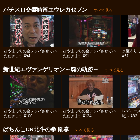
パチスロ交響詩篇エウレカセブン
すべて見る
ひやまっちの全ツッパさせてい
ひやまっちの全ツッパさせてい
水瀬＆り
ただきます #94
ただきます #91
#57
新世紀エヴァンゲリオン～魂の軌跡～
すべて見る
ひやまっちの全ツッパさせてい
ひやまっちの全ツッパさせてい
レディー
ただきます #100
ただきます #124
戦～ #82
ぱちんこCR北斗の拳 剛掌
すべて見る