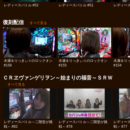
レディースバトル #52
レディースバトル #51
レディース
復刻配信
すべて見る
水瀬＆りっきぃ☆のロックオン
水瀬＆りっきぃ☆のロックオン
水瀬＆り
#156
#155
#154
ＣＲヱヴァンゲリヲン～始まりの福音～ＳＲＷ
すべて見る
レディースバトル～二階堂が挑
レディースバトル～二階堂が挑
レディー
戦～ #82
戦～ #78
戦～ #77