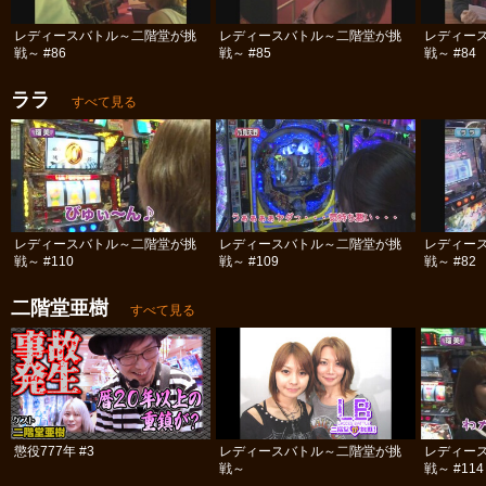
レディースバトル～二階堂が挑
レディースバトル～二階堂が挑
レディー
戦～ #86
戦～ #85
戦～ #84
ララ
すべて見る
レディースバトル～二階堂が挑
レディースバトル～二階堂が挑
レディー
戦～ #110
戦～ #109
戦～ #82
二階堂亜樹
すべて見る
懲役777年 #3
レディースバトル～二階堂が挑
レディー
戦～
戦～ #114