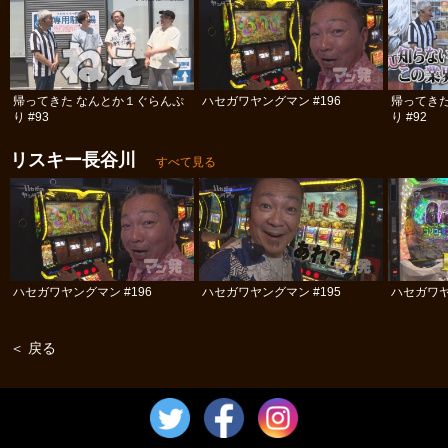
帰ってきた なんとか１ぐらんぷ
ハセガワヤングマン #196
帰ってき
り #93
り #92
リスキー長谷川
すべて見る
ハセガワヤングマン #196
ハセガワヤングマン #195
ハセガワヤ
＜ 戻る