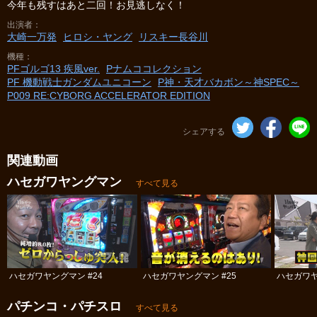
今年も残すはあと二回！お見逃しなく！
出演者
大崎一万発
ヒロシ・ヤング
リスキー長谷川
機種
PFゴルゴ13 疾風ver.
Pナムココレクション
PF 機動戦士ガンダムユニコーン
P神・天才バカボン～神SPEC～
P009 RE:CYBORG ACCELERATOR EDITION
シェアする
関連動画
ハセガワヤングマン
すべて見る
ハセガワヤングマン #24
ハセガワヤングマン #25
ハセガワヤ
パチンコ・パチスロ
すべて見る