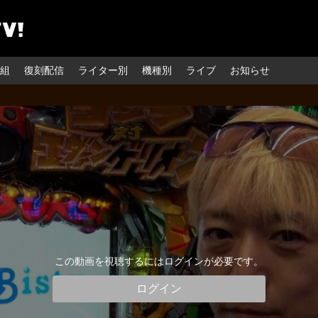
組
復刻配信
ライター別
機種別
ライブ
お知らせ
この動画を視聴するにはログインが必要です。
ログイン