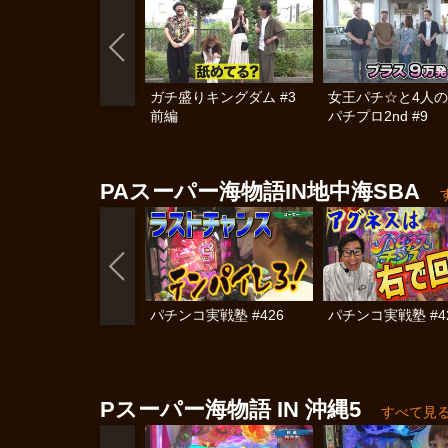
ガチ盛りキングダム #3
女王パチ☆と4人
前編
パチプロ2nd #9
PAスーパー海物語IN地中海SBA
パチンコ実戦塾 #426
パチンコ実戦塾 #4
Pスーパー海物語 IN 沖縄5
すべて見