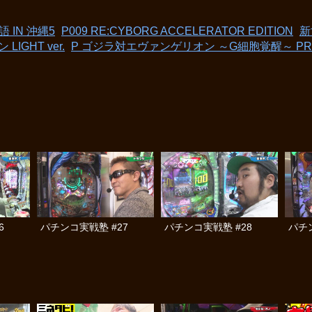
 IN 沖縄5
P009 RE:CYBORG ACCELERATOR EDITION
新
GHT ver.
P ゴジラ対エヴァンゲリオン ～G細胞覚醒～ PREM
6
パチンコ実戦塾 #27
パチンコ実戦塾 #28
パチ