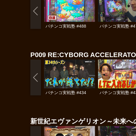
パチンコ実戦塾 #488
パチンコ実戦塾 #4
P009 RE:CYBORG ACCELERATO
パチンコ実戦塾 #434
パチンコ実戦塾 #4
新世紀エヴァンゲリオン～未来へ