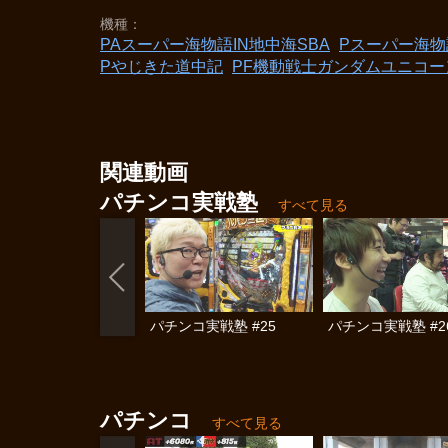
機種
PAスーパー海物語IN地中海SBA
Pスーパー海物語
Pやじきた道中記
PF機動戦士ガンダムユニコーン LI
関連動画
パチンコ実戦塾
すべて見る
パチンコ実戦塾 #25
パチンコ実戦塾 #2
パチンコ
すべて見る