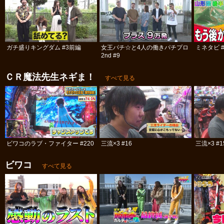
ガチ盛りキングダム #3前編
女王パチ☆と4人の働きパチプロ
ミネタビ #
2nd #9
ＣＲ魔法先生ネギま！
すべて見る
ビワコのラブ・ファイター #220
三流×3 #16
三流×3 #1
ビワコ
すべて見る