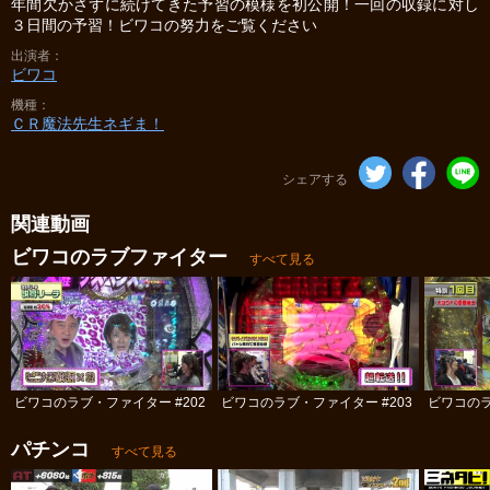
年間欠かさずに続けてきた予習の模様を初公開！一回の収録に対し
３日間の予習！ビワコの努力をご覧ください
出演者
ビワコ
機種
ＣＲ魔法先生ネギま！
シェアする
関連動画
ビワコのラブファイター
すべて見る
ビワコのラブ・ファイター #202
ビワコのラブ・ファイター #203
ビワコのラ
パチンコ
すべて見る