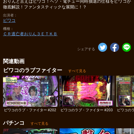
おりんと言えばビワコ！ヘソ・電チュー同時抽選の仕様をビワコが
徹底解説！ファンタスティックな展開に！？
出演者
ビワコ
機種
ＣＲ逃亡者おりん３ＥＴＫＢ
シェアする
関連動画
ビワコのラブファイター
すべて見る
ビワコのラブ・ファイター #202
ビワコのラブ・ファイター #203
ビワコのラ
パチンコ
すべて見る