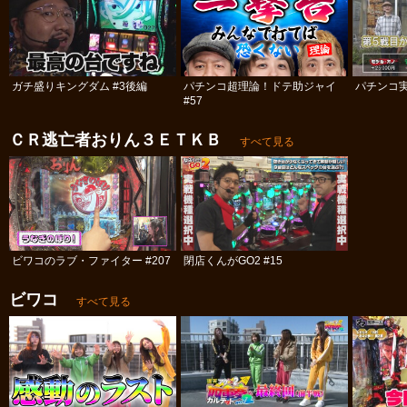
ガチ盛りキングダム #3後編
パチンコ超理論！ドテ助ジャイ
パチンコ実
#57
ＣＲ逃亡者おりん３ＥＴＫＢ
すべて見る
ビワコのラブ・ファイター #207
閉店くんがGO2 #15
ビワコ
すべて見る