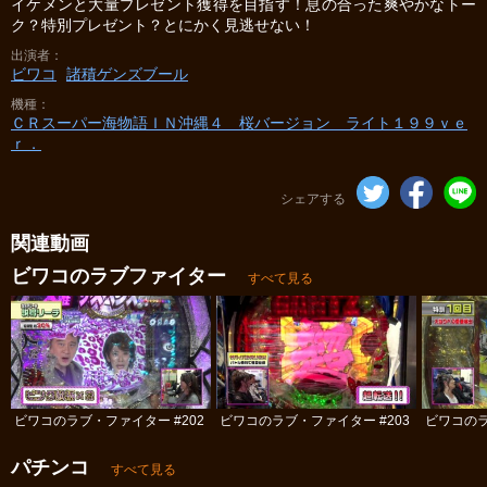
イケメンと大量プレゼント獲得を目指す！息の合った爽やかなトー
ク？特別プレゼント？とにかく見逃せない！
出演者
ビワコ
諸積ゲンズブール
機種
ＣＲスーパー海物語ＩＮ沖縄４ 桜バージョン ライト１９９ｖｅ
ｒ．
シェアする
関連動画
ビワコのラブファイター
すべて見る
ビワコのラブ・ファイター #202
ビワコのラブ・ファイター #203
ビワコのラ
パチンコ
すべて見る