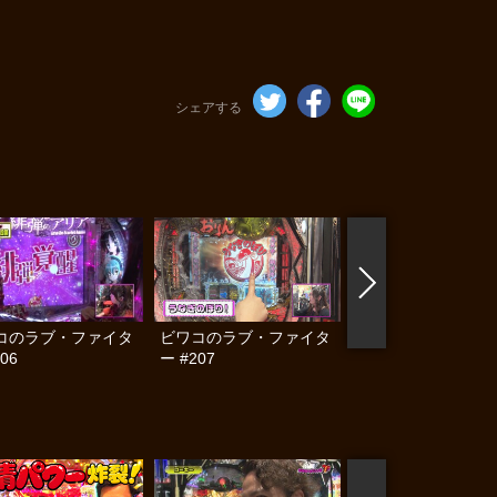
シェアする
コのラブ・ファイタ
ビワコのラブ・ファイタ
ビワコのラブ・ファ
06
ー #207
ー #208