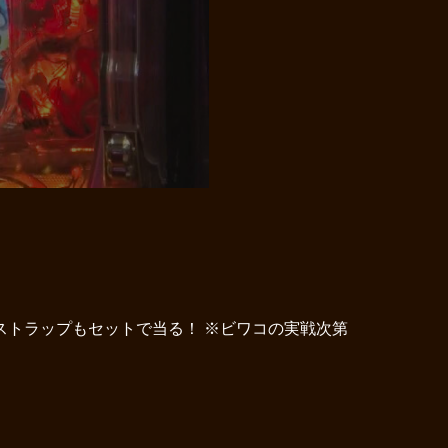
ストラップもセットで当る！ ※ビワコの実戦次第