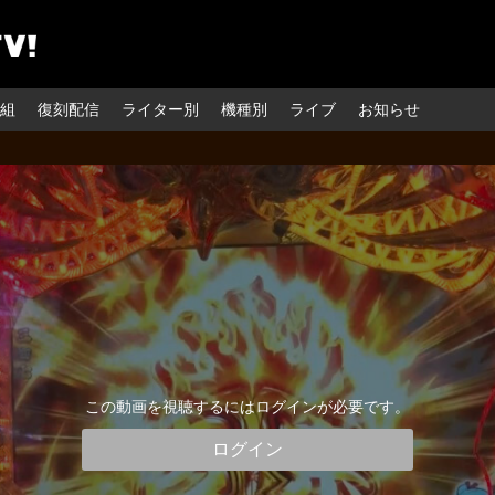
組
復刻配信
ライター別
機種別
ライブ
お知らせ
この動画を視聴するにはログインが必要です。
ログイン