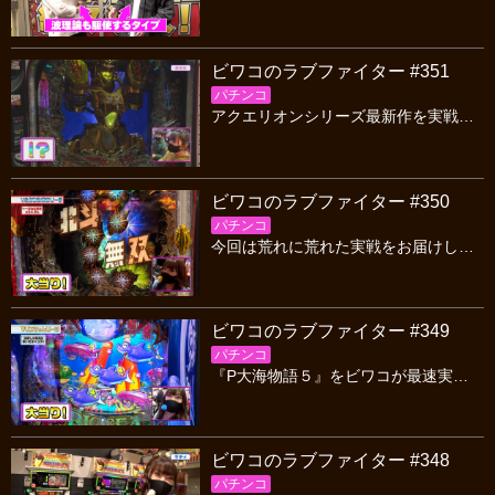
ビワコのラブファイター #351
パチンコ
アクエリオンシリーズ最新作を実戦！3000個からRUSHがスタートし、1500個がループする！？破壊力のあるスペックで敗北続きのビワコは勝利できるのか！？
ビワコのラブファイター #350
パチンコ
今回は荒れに荒れた実戦をお届けします！まずは北斗無双シリーズ最新作！そして、慶次シリーズ最新作も実戦！一体、ビワコになにがあったのか！？答えは放送をご覧ください
ビワコのラブファイター #349
パチンコ
『P大海物語５』をビワコが最速実戦！新キャラクターの巨大カニ「ビッグクラブ」とは！？新たな法則は！？ビワコが徹底解説いたします！目指せBIG3000ボーナス！
ビワコのラブファイター #348
パチンコ