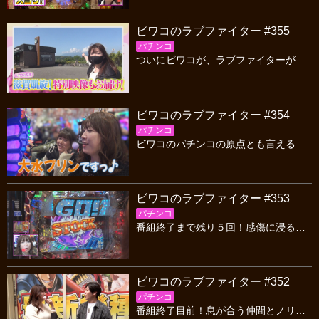
ビワコのラブファイター #355
パチンコ
ついにビワコが、ラブファイターが滋賀に凱旋！ビワコの念願とも言える生まれ故郷での実戦！！勝利をつかむことはできるのか！？故郷を巡る貴重なロケも必見です！
ビワコのラブファイター #354
パチンコ
ビワコのパチンコの原点とも言える大阪へ遠征！ゲストの大水プリンとラブファイター最後の海物語実戦を行います！ビワコの原点を巡るロケもお楽しみください！
ビワコのラブファイター #353
パチンコ
番組終了まで残り５回！感傷に浸ることはなく、ノリノリイケイケな「P GO! GO! 郷 Comeback Stage」で最後まで楽しく実戦します！
ビワコのラブファイター #352
パチンコ
番組終了目前！息が合う仲間とノリ打ちで、たまりにたまった負債を取り戻せ！ということでゲストにやってきたのは「諸積ゲンズブール」前回に引き続き大勝となるのか！？