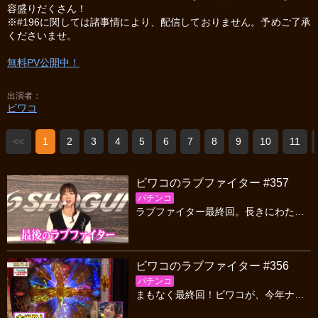
容盛りだくさん！
※#196に関しては諸事情により、配信しておりません。予めご了承
くださいませ。
無料PV公開中！
出演者
ビワコ
<<
1
2
3
4
5
6
7
8
9
10
11
ビワコのラブファイター #357
パチンコ
ラブファイター最終回。長きにわたり応援いただいた皆様に心から感謝いたします。終わりがあれば始まりがある。次のステップに進むビワコをこれからも応援お願いいたします
ビワコのラブファイター #356
パチンコ
まもなく最終回！ビワコが、今年ナンバーワン候補に挙げる北斗シリーズ最新作を実戦！さらに、メールのコーナーでは皆さまのお便りをじっくりご紹介いたします