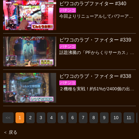
ビワコのラブファイター #340
パチンコ
今回よりリニューアルしてパワーアップ！新台紹介はもちろんゲストとのノリ打ち企画もおこなっていきます！リニューアル初回は「サチィ」がゲストとして登場！お楽しみに！
ビワコのラブ・ファイター #339
パチンコ
話題沸騰の「PFからくりサーカス」を徹底解説＆久々の出玉祭り！さらにビワコお気に入りの甘デジ「Pめぞん一刻～Wedding Story～ 甘デジ」もご紹介します
ビワコのラブ・ファイター #338
パチンコ
２機種を実戦！約51%が2400個の出玉を獲得できる「Pサラリーマン金太郎」甘デジながら高い出玉性能を誇る「P激デジ 真・牙狼」真夏の勝利をビワコは掴めるか！？
<<
1
2
3
4
5
6
7
8
9
10
11
＜ 戻る