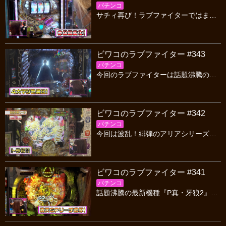
パチンコ
サチィ再び！ラブファイターではまったく活躍できない男のリベンジバトル！絶対に負けられない中、一体どんな立ち回りを見せるのか！？サチィのガチ実戦にご注目ください！
ビワコのラブファイター #343
パチンコ
今回のラブファイターは話題沸騰の新台「Pワンパンマン」を最速実戦！最速公開！ALL1500発のワンパンRUSHはもちろん、通常時も徹底紹介いたします！乞うご期待
ビワコのラブファイター #342
パチンコ
今回は波乱！緋弾のアリアシリーズ最新作・黄門ちゃまシリーズ最新作の２機種実戦！ゴチ装置の破壊力は要必見！出玉の限界を超える？ひょんなことから人生を考える展開に…
ビワコのラブファイター #341
パチンコ
話題沸騰の最新機種『P真・牙狼2』を実戦！トータル継続率81%の黄金STを徹底解説いたします！ビワコと抜群の相性を誇る牙狼シリーズで大勝なるか！？乞うご期待！