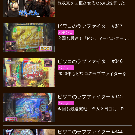
総収支を回復させるために出演したサチィが足を引っ張り続けて…数回目…今度こそ完結！？攻めのルパン＆ビッグドリームで勝負！一発逆転で総収支を回復させろ！
ビワコのラブファイター #347
パチンコ
今回も最速！「Pシティーハンター 俺の心を震わせた日」を実戦！出玉はALL1500個！さらに3000ボーナスも搭載！シリーズをこよなく愛するビワコが徹底解説！
ビワコのラブファイター #346
パチンコ
2023年もビワコのラブファイターをよろしくお願いします！新年1発目はガチンコ？波をつかんで？ビワコとアノ男が総収支回復を目指して勝負！待望の大当りは…！？
ビワコのラブファイター #345
パチンコ
今回も最速実戦！導入２日目に「P銀河鉄道999 Next Journey」を実戦！トータル継続率約81％1500個の出玉に次回継続が濃厚となる振り分けも！
ビワコのラブファイター #344