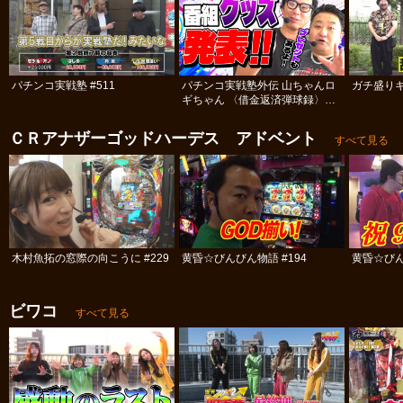
パチンコ実戦塾 #511
パチンコ実戦塾外伝 山ちゃんロ
ガチ盛りキ
ギちゃん 〈借金返済弾球録〉
#113
ＣＲアナザーゴッドハーデス アドベント
すべて見る
木村魚拓の窓際の向こうに #229
黄昏☆びんびん物語 #194
黄昏☆びん
ビワコ
すべて見る