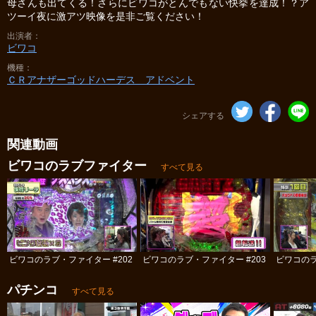
母さんも出てくる！さらにビワコがとんでもない快挙を達成！？ア
ツーイ夜に激アツ映像を是非ご覧ください！
出演者
ビワコ
機種
ＣＲアナザーゴッドハーデス アドベント
シェアする
関連動画
ビワコのラブファイター
すべて見る
ビワコのラブ・ファイター #202
ビワコのラブ・ファイター #203
ビワコのラ
パチンコ
すべて見る