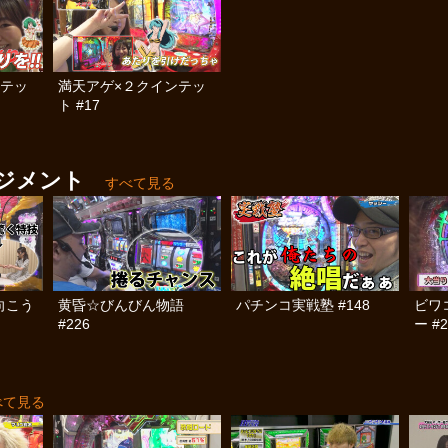
ンテッ
満天アゲ×２クインテッ
ト #17
ジメント
すべて見る
向こう
黄昏☆びんびん物語
パチンコ実戦塾 #148
ビワ
#226
ー #2
べて見る