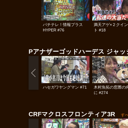
パチテレ！情報プラス
満天アゲ×２クイ
HYPER #76
ト #18
Pアナザーゴッドハーデス ジャッ
ハセガワヤングマン #71
木村魚拓の窓際の
に #274
CRFマクロスフロンティア3R
す