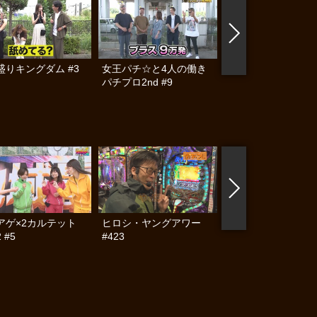
盛りキングダム #3
女王パチ☆と4人の働き
ミネタビ #8
パチプロ2nd #9
アゲ×2カルテット
ヒロシ・ヤングアワー
ヒロシ・ヤングアワ
 #5
#423
#401