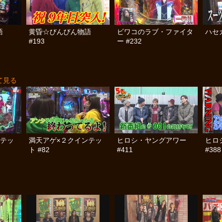
語
黄昏☆びんびん物語
ビワコのラブ・ファイタ
ハセ
#193
ー #232
て見る
ンテッ
満天アゲ×２クインテッ
ヒロシ・ヤングアワー
ヒロ
ト #82
#411
#388