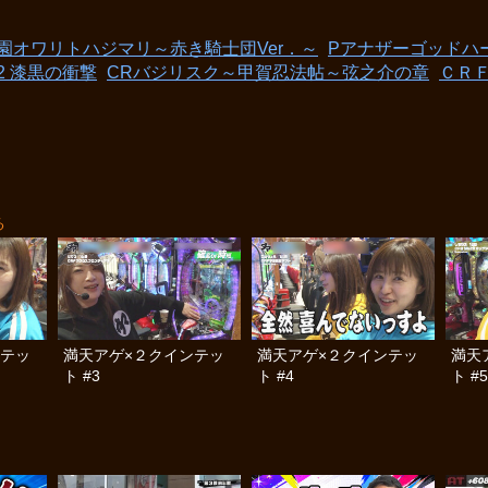
園オワリトハジマリ～赤き騎士団Ver．～
Pアナザーゴッドハ
2 漆黒の衝撃
CRバジリスク～甲賀忍法帖～弦之介の章
ＣＲ
る
ンテッ
満天アゲ×２クインテッ
満天アゲ×２クインテッ
満天
ト #3
ト #4
ト #5