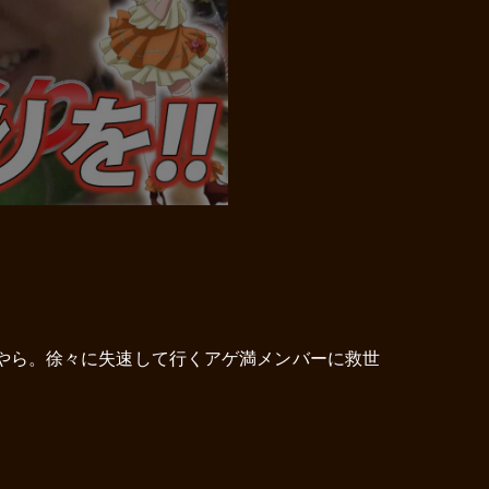
やら。徐々に失速して行くアゲ満メンバーに救世