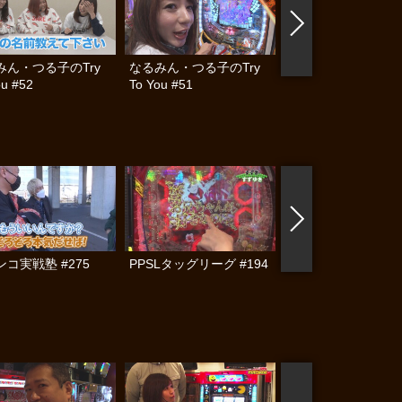
みん・つる子のTry
なるみん・つる子のTry
満天アゲ×２クイン
ou #52
To You #51
ト #18
コ実戦塾 #275
PPSLタッグリーグ #194
木村魚拓の窓際の向
に #330