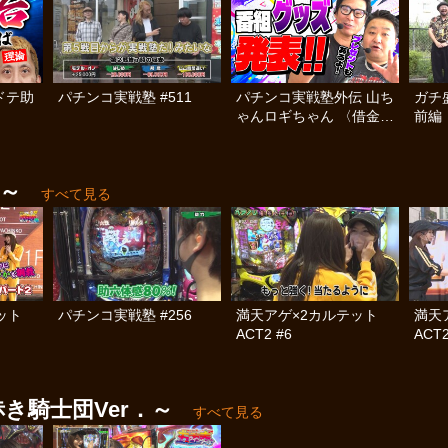
ドテ助
パチンコ実戦塾 #511
パチンコ実戦塾外伝 山ち
ガチ
ゃんロギちゃん 〈借金返
前編
済弾球録〉 #113
g～
すべて見る
テット
パチンコ実戦塾 #256
満天アゲ×2カルテット
満天
ACT2 #6
ACT2
き騎士団Ver．～
すべて見る