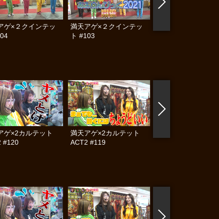
アゲ×２クインテッ
満天アゲ×２クインテッ
満天アゲ×２クイン
04
ト #103
ト #102
アゲ×2カルテット
満天アゲ×2カルテット
帰ってきた なんと
 #120
ACT2 #119
らんぷり #83