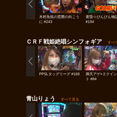
木村魚拓の窓際の向こう
黄昏☆びんびん物
に #243
#194
ＣＲＦ戦姫絶唱シンフォギア
すべ
PPSLタッグリーグ #168
満天アゲ×２クイ
ト #84
青山りょう
すべて見る