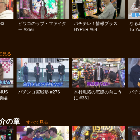
33
ビワコのラブ・ファイタ
パチテレ！情報プラス
なる
ー #256
HYPER #64
To Y
て見る
NUS
パチンコ実戦塾 #276
木村魚拓の窓際の向こう
パチン
前編
に #331
介の章
すべて見る