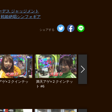
ーデス ジャッジメント
Ｆ戦姫絶唱シンフォギア
シェアする
アゲ×２クインテッ
満天アゲ×２クインテッ
満天アゲ×２クイン
ト #6
ト #7