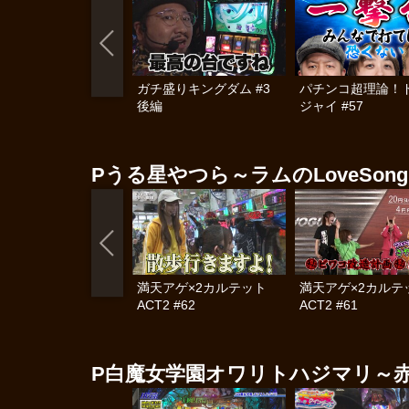
ガチ盛りキングダム #3
パチンコ超理論！
後編
ジャイ #57
Pうる星やつら～ラムのLoveSon
満天アゲ×2カルテット
満天アゲ×2カル
ACT2 #62
ACT2 #61
P白魔女学園オワリトハジマリ～赤