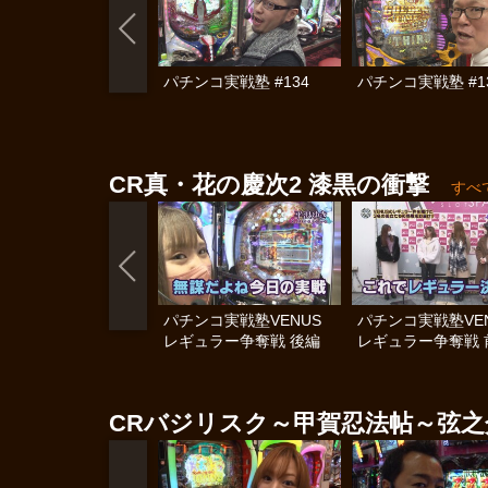
パチンコ実戦塾 #134
パチンコ実戦塾 #1
CR真・花の慶次2 漆黒の衝撃
すべ
パチンコ実戦塾VENUS
パチンコ実戦塾VE
レギュラー争奪戦 後編
レギュラー争奪戦 
CRバジリスク～甲賀忍法帖～弦之