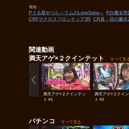
機種
Pうる星やつら～ラムのLoveSong～
P白魔女学
CRFマクロスフロンティア3R
CR真・花の慶次
関連動画
満天アゲ×２クインテット
すべて見
満天アゲ×２クインテッ
満天アゲ×２クイ
ト #1
ト #2
パチンコ
すべて見る