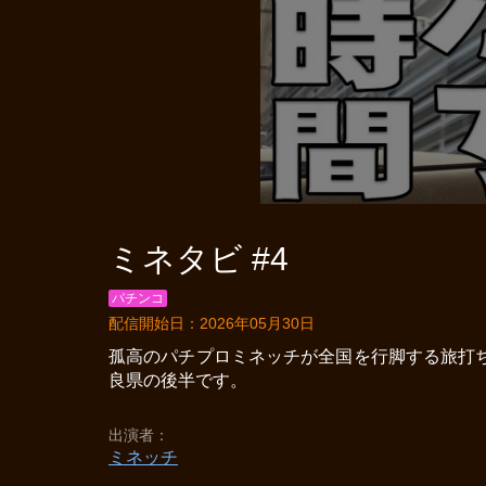
ミネタビ #4
パチンコ
配信開始日：2026年05月30日
孤高のパチプロミネッチが全国を行脚する旅打
良県の後半です。
出演者
ミネッチ