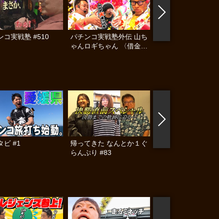
コ実戦塾 #510
パチンコ実戦塾外伝 山ち
ガチモリFIVE T #8
ゃんロギちゃん 〈借金返
済弾球録〉 #112
ビ #1
帰ってきた なんとか１ぐ
パチンコ実戦塾 #48
らんぷり #83