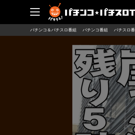
パチンコ＆パチスロ番組
パチンコ番組
パチスロ番