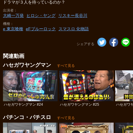
ドラマが３人を待っているのか？
出演者
大崎一万発
ヒロシ・ヤング
リスキー長谷川
機種
e 東京喰種
eFブルーロック
スマスロ 化物語
シェアする
関連動画
ハセガワヤングマン
すべて見る
ハセガワヤングマン #24
ハセガワヤングマン #25
ハセガワヤ
パチンコ・パチスロ
すべて見る