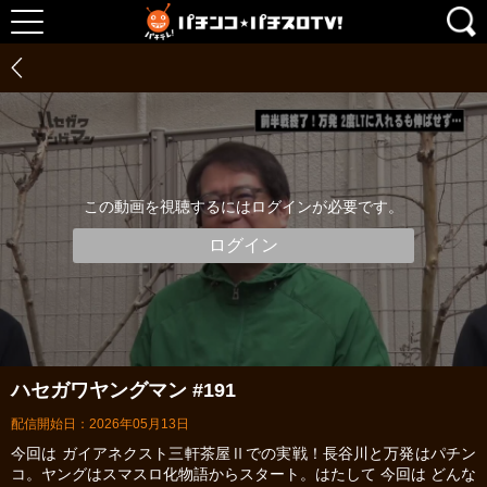
この動画を視聴するにはログインが必要です。
ログイン
ハセガワヤングマン #191
配信開始日：2026年05月13日
今回は ガイアネクスト三軒茶屋Ⅱでの実戦！長谷川と万発はパチン
コ。ヤングはスマスロ化物語からスタート。はたして 今回は どんな