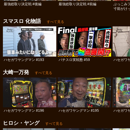
最強総取り決定戦 #後編
最強総取り決定戦 #前編
ぶっこみ
寸前がけっ
スマスロ 化物語
すべて見る
ハセガワヤングマン #193
パチスロ実戦塾 #59
ハセガワヤ
大崎一万発
すべて見る
ハセガワヤングマン #196
ハセガワヤングマン #195
ハセガワヤ
ヒロシ・ヤング
すべて見る