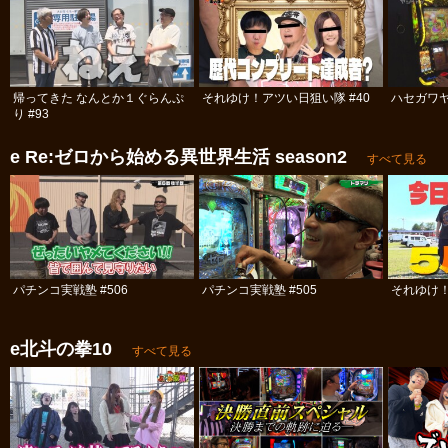
帰ってきた なんとか１ぐらんぷ
それゆけ！アツい日狙い隊 #40
ハセガワヤ
り #93
e Re:ゼロから始める異世界生活 season2
すべて見る
パチンコ実戦塾 #506
パチンコ実戦塾 #505
それゆけ！
e北斗の拳10
すべて見る