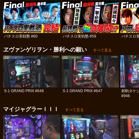
パチスロ実戦塾 #60
パチスロ実戦塾 #59
パチスロ実
ヱヴァンゲリヲン・勝利への願い
すべて見る
S-1 GRAND PRIX #648
S-1 GRAND PRIX #647
射駒タケシ
#946
マイジャグラーＩＩＩ
すべて見る