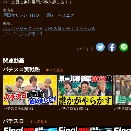
バー全員に劇的展開が巻き起こる！？
出演者
戸田マサシン
HYO．（飄）
ヘミニク
機種
ハッピージャグラーV
パチスロ からくりサーカス
ゴーゴージャグラー3
シェアする
関連動画
パチスロ実戦塾
すべて見る
パチスロ実戦塾 #1
パチスロ実戦塾 #2
パチスロ実
パチスロ
すべて見る