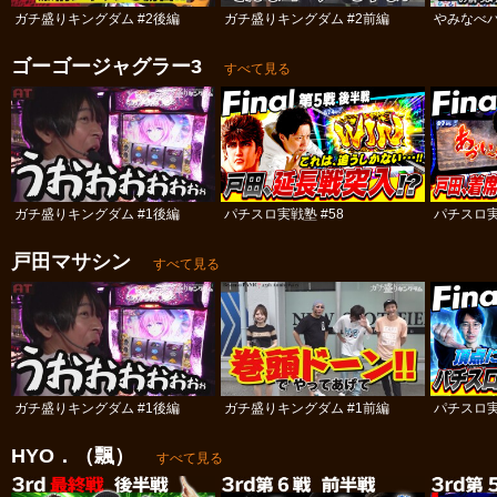
ガチ盛りキングダム #2後編
ガチ盛りキングダム #2前編
やみなべ
ゴーゴージャグラー3
すべて見る
ガチ盛りキングダム #1後編
パチスロ実戦塾 #58
パチスロ実
戸田マサシン
すべて見る
ガチ盛りキングダム #1後編
ガチ盛りキングダム #1前編
パチスロ実
HYO．（飄）
すべて見る