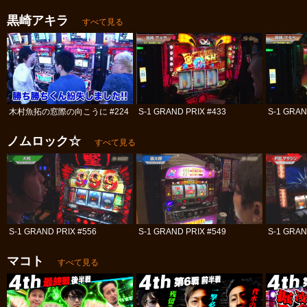
黒崎アキラ
すべて見る
木村魚拓の窓際の向こうに #224
S-1 GRAND PRIX #433
S-1 GRAN
ノムロック☆
すべて見る
S-1 GRAND PRIX #556
S-1 GRAND PRIX #549
S-1 GRAN
マコト
すべて見る