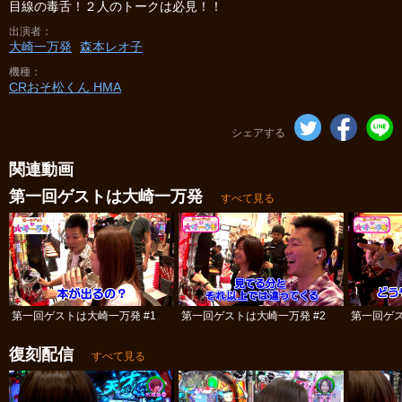
目線の毒舌！２人のトークは必見！！
出演者
大崎一万発
森本レオ子
機種
CRおそ松くん HMA
シェアする
関連動画
第一回ゲストは大崎一万発
すべて見る
第一回ゲストは大崎一万発 #1
第一回ゲストは大崎一万発 #2
第一回ゲス
復刻配信
すべて見る