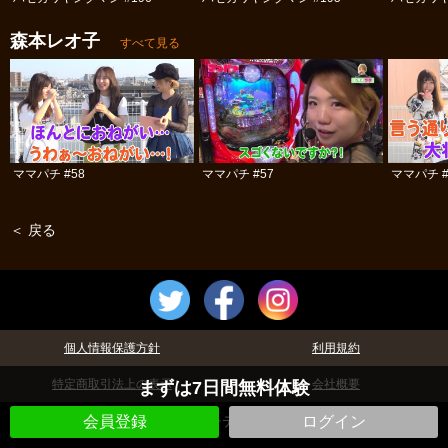
森本レオ子
すべて見る
ママパチ #58
ママパチ #57
ママパチ #
＜ 戻る
個人情報保護方針
利用規約
特定商取引法上の表示
会社概要
まずは7日間無料体験
©パチテレ！
会員登録
ログイン