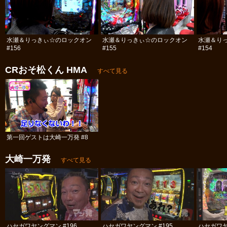
水瀬＆りっきぃ☆のロックオン
水瀬＆りっきぃ☆のロックオン
水瀬＆り
#156
#155
#154
CRおそ松くん HMA
すべて見る
第一回ゲストは大崎一万発 #8
大崎一万発
すべて見る
ハセガワヤングマン #196
ハセガワヤングマン #195
ハセガワヤ