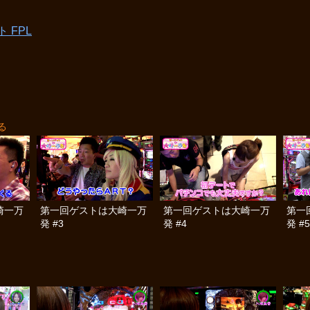
 FPL
る
崎一万
第一回ゲストは大崎一万
第一回ゲストは大崎一万
第一
発 #3
発 #4
発 #5