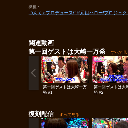
機種
つんく♂プロデュースCR元祖ハロー!プロジェクト
関連動画
第一回ゲストは大崎一万発
すべて見
第一回ゲストは大崎一万
第一回ゲストは大
発 #1
発 #2
復刻配信
すべて見る