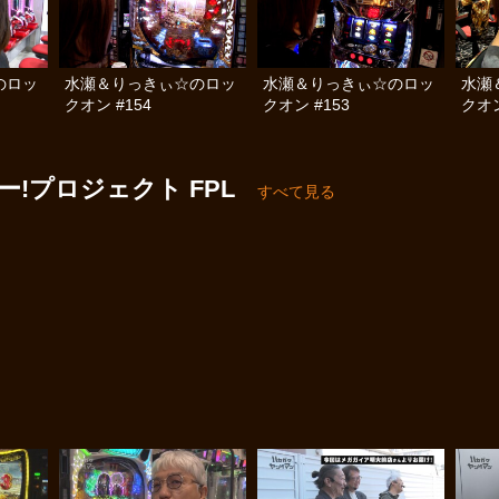
のロッ
水瀬＆りっきぃ☆のロッ
水瀬＆りっきぃ☆のロッ
水瀬
クオン #154
クオン #153
クオン
!プロジェクト FPL
すべて見る