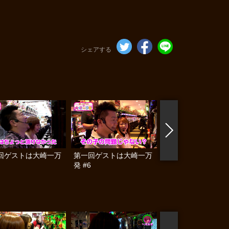
シェアする
回ゲストは大崎一万
第一回ゲストは大崎一万
第一回ゲストは大崎
発 #6
発 #7