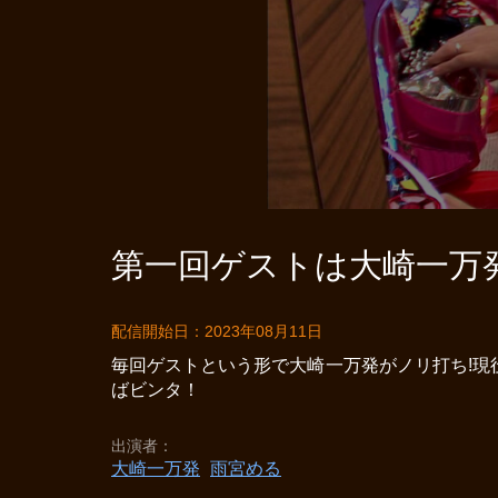
第一回ゲストは大崎一万発 
配信開始日：2023年08月11日
毎回ゲストという形で大崎一万発がノリ打ち!現
ばビンタ！
出演者
大崎一万発
雨宮める