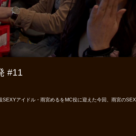
#11
役SEXYアイドル・雨宮めるをMC役に迎えた今回、雨宮のSE