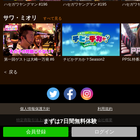
ハセガワヤングマン #196
ハセガワヤングマン #195
ハセガワヤ
サワ・ミオリ
すべて見る
第一回ゲストは大崎一万発 #6
チビかデカか？Season2
PPSL特番
＜ 戻る
個人情報保護方針
利用規約
特定商取引法上の表示
会社概要
まずは7日間無料体験
©パチテレ！
会員登録
ログイン