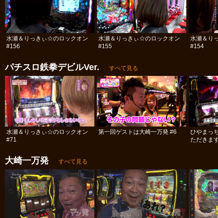
水瀬＆りっきぃ☆のロックオン
水瀬＆りっきぃ☆のロックオン
水瀬＆り
#156
#155
#154
パチスロ鉄拳デビルVer.
すべて見る
水瀬＆りっきぃ☆のロックオン
第一回ゲストは大崎一万発 #6
ひやまっ
#71
ただきます 
大崎一万発
すべて見る