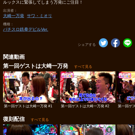
ルックスに緊張してしまう万発にご注目！
出演者
大崎一万発
サワ・ミオリ
機種
パチスロ鉄拳デビルVer.
シェアする
関連動画
第一回ゲストは大崎一万発
すべて見る
第一回ゲストは大崎一万発 #1
第一回ゲストは大崎一万発 #2
第一回ゲス
復刻配信
すべて見る