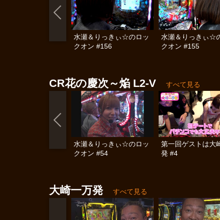
水瀬＆りっきぃ☆のロッ
水瀬＆りっきぃ☆
クオン #156
クオン #155
CR花の慶次～焔 L2‐V
すべて見る
水瀬＆りっきぃ☆のロッ
第一回ゲストは大
クオン #54
発 #4
大崎一万発
すべて見る