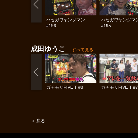
ハセガワヤングマン
ハセガワヤングマ
#196
#195
成田ゆうこ
すべて見る
ガチモリFIVE T #8
ガチモリFIVE T #7
＜ 戻る