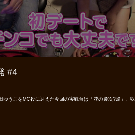
 #4
田ゆうこをMC役に迎えた今回の実戦台は「花の慶次?焔」。