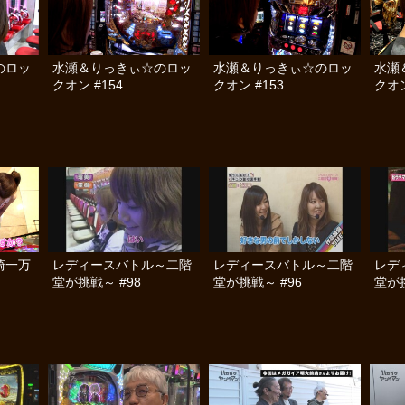
のロッ
水瀬＆りっきぃ☆のロッ
水瀬＆りっきぃ☆のロッ
水瀬
クオン #154
クオン #153
クオン
崎一万
レディースバトル～二階
レディースバトル～二階
レデ
堂が挑戦～ #98
堂が挑戦～ #96
堂が挑