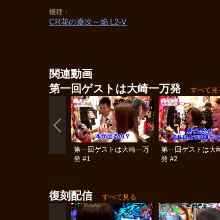
機種
CR花の慶次～焔 L2‐V
関連動画
第一回ゲストは大崎一万発
すべて見
第一回ゲストは大崎一万
第一回ゲストは大
発 #1
発 #2
復刻配信
すべて見る