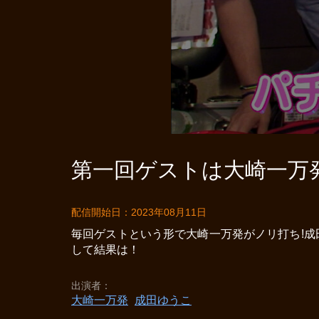
第一回ゲストは大崎一万発
配信開始日：2023年08月11日
毎回ゲストという形で大崎一万発がノリ打ち!成
して結果は！
出演者
大崎一万発
成田ゆうこ