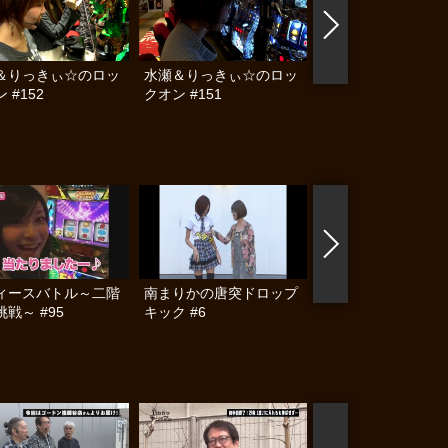
＆りっきぃ☆のロッ
水瀬＆りっきぃ☆のロッ
水瀬＆りっきぃ☆の
 #152
クオン #151
クオン #150
ィースバトル～二階
南まりかの唐突ドロップ
南まりかの唐突ドロ
戦～ #95
キック #6
キック #4