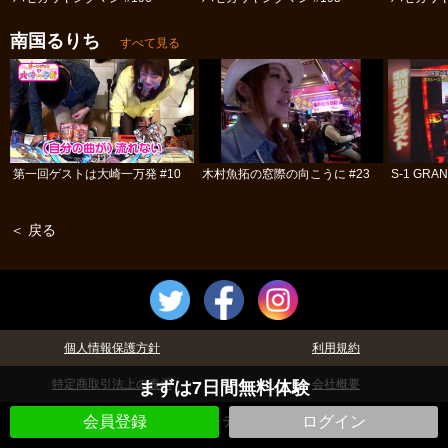
南国るりち
すべて見る
第一回ゲストは大崎一万発 #10
木村魚拓の窓際の向こうに #23
S-1 GRAN
＜ 戻る
個人情報保護方針
利用規約
特定商取引法上の表示
会社概要
まずは7日間無料体験
©パチテレ！
会員登録
ログイン