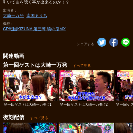
引いて曲を聴く事が出来るのか！？
出演者
大崎一万発
南国るりち
機種
CR戦国KIZUNA 第三陣 暁の鬼MX
シェアする
関連動画
第一回ゲストは大崎一万発
すべて見る
第一回ゲストは大崎一万発 #1
第一回ゲストは大崎一万発 #2
第一回ゲス
復刻配信
すべて見る