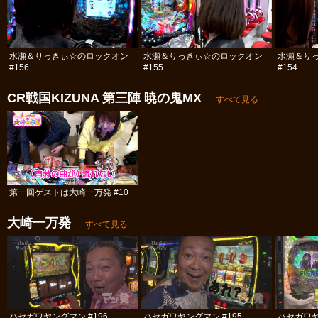
水瀬＆りっきぃ☆のロックオン
水瀬＆りっきぃ☆のロックオン
水瀬＆り
#156
#155
#154
CR戦国KIZUNA 第三陣 暁の鬼MX
すべて見る
第一回ゲストは大崎一万発 #10
大崎一万発
すべて見る
ハセガワヤングマン #196
ハセガワヤングマン #195
ハセガワヤ