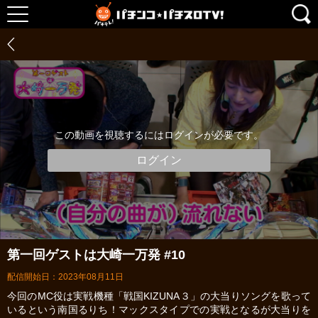
この動画を視聴するにはログインが必要です。
ログイン
第一回ゲストは大崎一万発 #10
配信開始日：2023年08月11日
今回のMC役は実戦機種「戦国KIZUNA３」の大当りソングを歌って
いるという南国るりち！マックスタイプでの実戦となるが大当りを