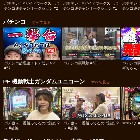
パチテレ！×ガイドワークス パ
パチテレ！×ガイドワークス パ
パチテレ
チンコ連チャンオークション #2
チンコ連チャンオークション #1
チンコ連チ
パチンコ
すべて見る
パチンコ超理論！ドテ助ジャイ
パチンコ実戦塾 #511
パチンコ
#57
ギちゃん 
#113
PF 機動戦士ガンダムユニコーン
すべて見る
パチ狼～一番勝ってるのは誰だ!?
パチ狼～一番勝ってるのは誰だ!?
ママパチ #
～ #後編
～ #前編