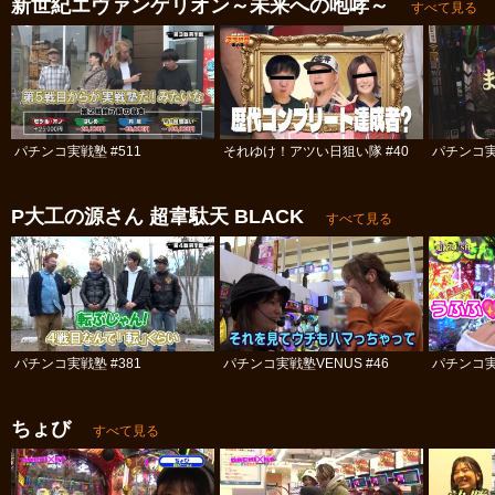
新世紀エヴァンゲリオン～未来への咆哮～
すべて見る
パチンコ実戦塾 #511
それゆけ！アツい日狙い隊 #40
パチンコ実
P大工の源さん 超韋駄天 BLACK
すべて見る
パチンコ実戦塾 #381
パチンコ実戦塾VENUS #46
パチンコ実戦
ちょび
すべて見る