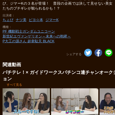
び、ジマーKの３名が登場！ 普段の企画では決して見せない美女
たちのブチギレが観られるかも！？
出演者
ちょび
ナツ美
ピヨ☆本
ジマーK
機種
PF 機動戦士ガンダムユニコーン
新世紀エヴァンゲリオン～未来への咆哮～
P大工の源さん 超韋駄天 BLACK
シェアする
関連動画
パチテレ！× ガイドワークスパチンコ連チャンオーク
ョン
すべて見る