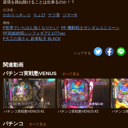
逆境を跳ね除けることは出来るのか！？
出演者
かおりっきぃ☆
ちょび
ナツ美
ジマーK
機種
P世界でいちばん強くなりたい!
PF 機動戦士ガンダムユニコーン
PF戦姫絶唱シンフォギア2 1/77ver.
P大工の源さん 超韋駄天 BLACK
シェアする
関連動画
パチンコ実戦塾VENUS
すべて見る
パチンコ実戦塾VENUS #1
パチンコ実戦塾VENUS #2
パチンコ実
パチンコ
すべて見る