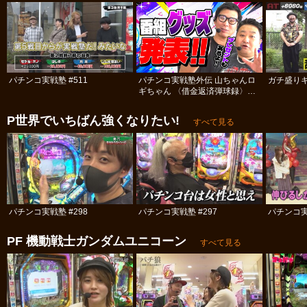
パチンコ実戦塾 #511
パチンコ実戦塾外伝 山ちゃんロ
ガチ盛りキ
ギちゃん 〈借金返済弾球録〉
#113
P世界でいちばん強くなりたい!
すべて見る
パチンコ実戦塾 #298
パチンコ実戦塾 #297
パチンコ実
PF 機動戦士ガンダムユニコーン
すべて見る