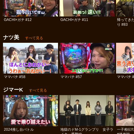
GACHI×ガチ #12
GACHI×ガチ #11
帰ってき
り #83
ナツ美
すべて見る
ママパチ #58
ママパチ #57
ママパチ #
ジマーK
すべて見る
2024推し台バトル
地獄のドM-1グランプリ 女子ラ
一子相伝!