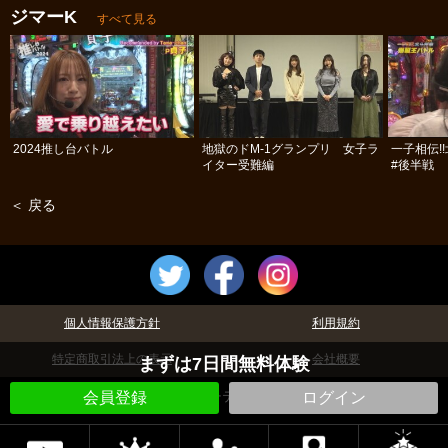
ジマーK
すべて見る
2024推し台バトル
地獄のドM-1グランプリ 女子ラ
一子相伝!
イター受難編
#後半戦
＜ 戻る
個人情報保護方針
利用規約
特定商取引法上の表示
会社概要
まずは7日間無料体験
©パチテレ！
会員登録
ログイン