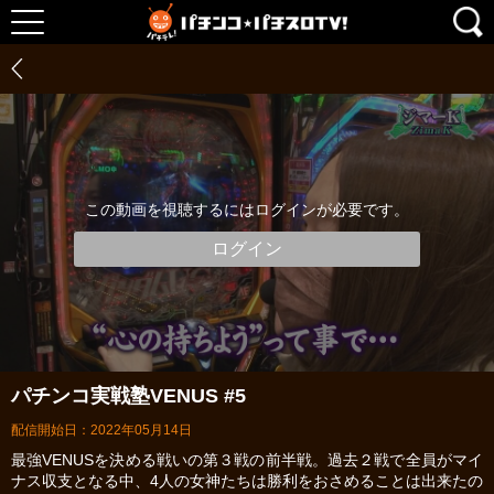
この動画を視聴するにはログインが必要です。
ログイン
パチンコ実戦塾VENUS #5
配信開始日：2022年05月14日
最強VENUSを決める戦いの第３戦の前半戦。過去２戦で全員がマイ
ナス収支となる中、4人の女神たちは勝利をおさめることは出来たの