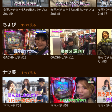
女王パチ☆と4人の働きパチプロ
女王パチ☆と4人の働きパチプロ
女王パチ
2nd #9
2nd #8
2nd #7
ちょび
すべて見る
GACHI×ガチ #12
GACHI×ガチ #11
帰ってき
り #83
ナツ美
すべて見る
ママパチ #58
ママパチ #57
ママパチ #