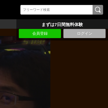
まずは7日間無料体験
会員登録
ログイン