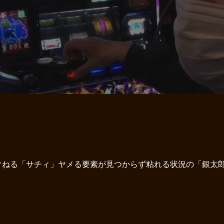
ぐねる「サチィ」ヤメる要素が見つからず粘れる状況の「銀太