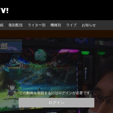
組
復刻配信
ライター別
機種別
ライブ
お知らせ
この動画を視聴するにはログインが必要です。
ログイン