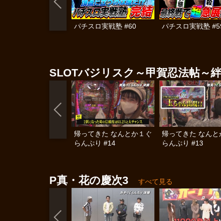
パチスロ実戦塾 #60
パチスロ実戦塾 #5
SLOTバジリスク～甲賀忍法帖～絆
帰ってきた なんとか１ぐ
帰ってきた なんと
らんぷり #14
らんぷり #13
P真・花の慶次3
すべて見る