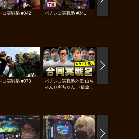
コ実戦塾 #342
パチンコ実戦塾 #341
パチンコ実戦塾VEN
#22
コ実戦塾 #373
パチンコ実戦塾外伝 山ち
パチンコ実戦塾 #31
ゃんロギちゃん 〈借金返
済弾球録〉 #5