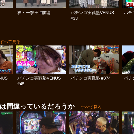
神・一撃王 #前編
パチンコ実戦塾VENUS
パチン
#33
すべて見る
NUS
パチンコ実戦塾VENUS
パチンコ実戦塾 #374
パチン
#45
のは間違っているだろうか
すべて見る