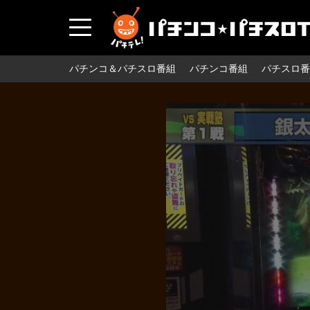
パチンコ＆パチスロ番組
パチンコ番組
パチスロ番