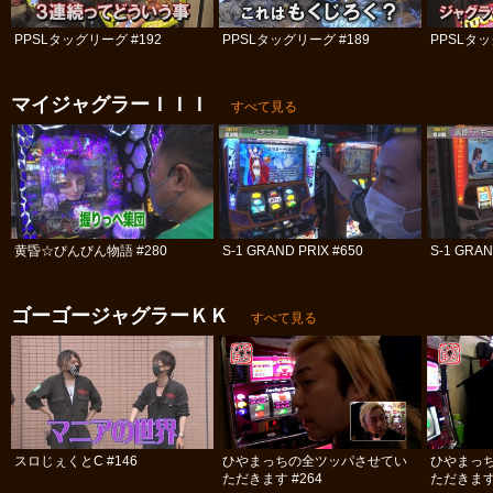
PPSLタッグリーグ #192
PPSLタッグリーグ #189
PPSLタッ
マイジャグラーＩＩＩ
すべて見る
黄昏☆びんびん物語 #280
S-1 GRAND PRIX #650
S-1 GRAN
ゴーゴージャグラーＫＫ
すべて見る
スロじぇくとC #146
ひやまっちの全ツッパさせてい
ひやまっ
ただきます #264
ただきます 