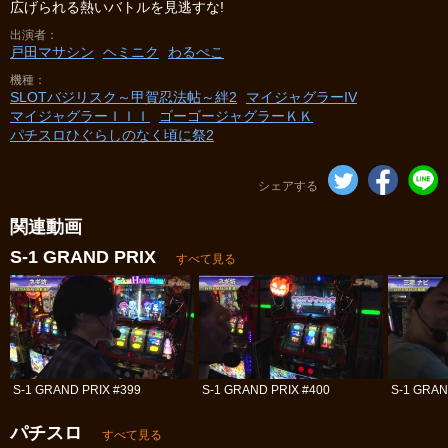
広げられる熱いバトルを見逃すな!
出演者
戸田マサシン
ヘミニク
わるぺこ
機種
SLOTバジリスク～甲賀忍法帖～絆2
マイジャグラーIV
マイジャグラーＩＩＩ
ゴーゴージャグラーＫＫ
パチスロひぐらしのなく頃に祭2
シェアする
関連動画
S-1 GRAND PRIX
すべて見る
S-1 GRAND PRIX #399
S-1 GRAND PRIX #400
S-1 GRAN
パチスロ
すべて見る