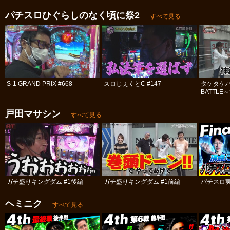
パチスロひぐらしのなく頃に祭2
すべて見る
S-1 GRAND PRIX #668
スロじぇくとC #147
タケタケバ
BATTLE
戸田マサシン
すべて見る
ガチ盛りキングダム #1後編
ガチ盛りキングダム #1前編
パチスロ実
ヘミニク
すべて見る