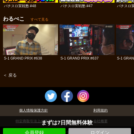
パチスロ実戦塾 #48
パチスロ実戦塾 #47
パチスロ実
わるぺこ
すべて見る
S-1 GRAND PRIX #638
S-1 GRAND PRIX #637
S-1 GRAN
＜ 戻る
個人情報保護方針
利用規約
特定商取引法上の表示
会社概要
まずは7日間無料体験
©パチテレ！
会員登録
ログイン