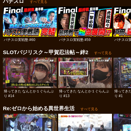
パチスロ
すべて見る
パチスロ実戦塾 #60
パチスロ実戦塾 #59
パチスロ実
SLOTバジリスク～甲賀忍法帖～絆2
すべて見る
帰ってきた なんとか１ぐらんぷ
帰ってきた なんとか１ぐらんぷ
帰ってき
り #14
り #13
り #1
Re:ゼロから始める異世界生活
すべて見る