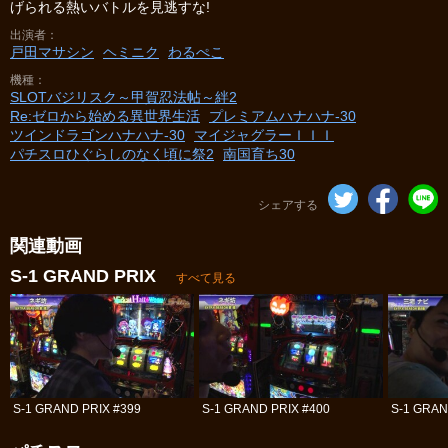
げられる熱いバトルを見逃すな!
出演者
戸田マサシン
ヘミニク
わるぺこ
機種
SLOTバジリスク～甲賀忍法帖～絆2
Re:ゼロから始める異世界生活
プレミアムハナハナ‐30
ツインドラゴンハナハナ‐30
マイジャグラーＩＩＩ
パチスロひぐらしのなく頃に祭2
南国育ち30
シェアする
関連動画
S-1 GRAND PRIX
すべて見る
S-1 GRAND PRIX #399
S-1 GRAND PRIX #400
S-1 GRAN