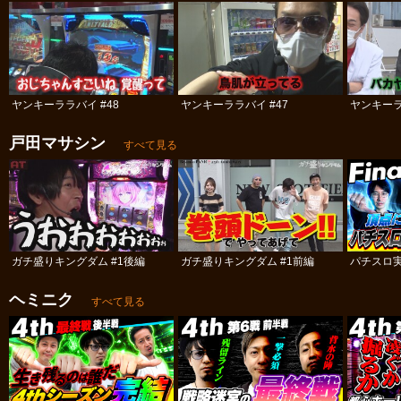
ヤンキーララバイ #48
ヤンキーララバイ #47
ヤンキーラ
戸田マサシン
すべて見る
ガチ盛りキングダム #1後編
ガチ盛りキングダム #1前編
パチスロ実
ヘミニク
すべて見る