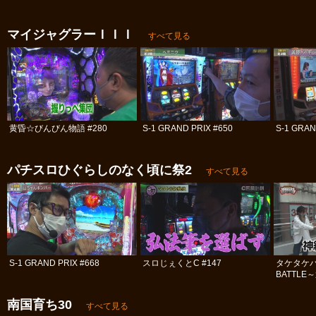
マイジャグラーＩＩＩ
すべて見る
黄昏☆びんびん物語 #280
S-1 GRAND PRIX #650
S-1 GRAN
パチスロひぐらしのなく頃に祭2
すべて見る
S-1 GRAND PRIX #668
スロじぇくとC #147
タケタケバ
BATTLE
南国育ち30
すべて見る