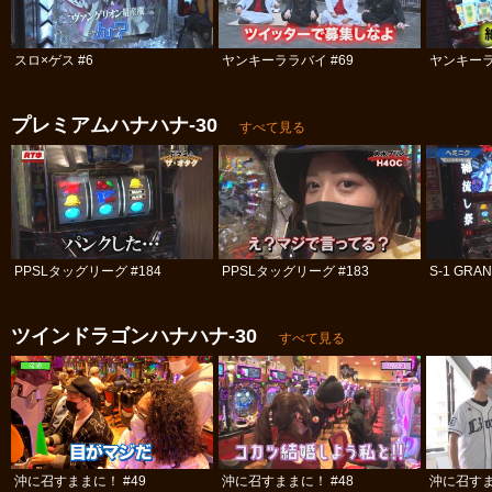
スロ×ゲス #6
ヤンキーララバイ #69
ヤンキーラ
プレミアムハナハナ‐30
すべて見る
PPSLタッグリーグ #184
PPSLタッグリーグ #183
S-1 GRAN
ツインドラゴンハナハナ‐30
すべて見る
沖に召すままに！ #49
沖に召すままに！ #48
沖に召すま