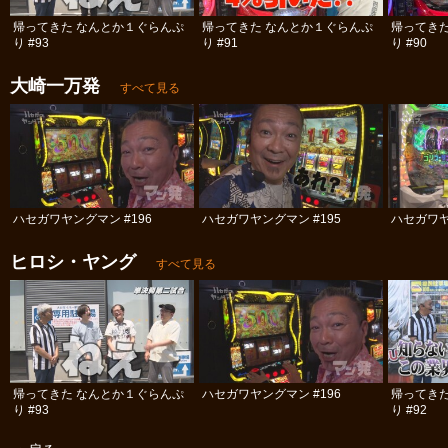
帰ってきた なんとか１ぐらんぷ
帰ってきた なんとか１ぐらんぷ
帰ってき
り #93
り #91
り #90
大崎一万発
すべて見る
ハセガワヤングマン #196
ハセガワヤングマン #195
ハセガワヤ
ヒロシ・ヤング
すべて見る
帰ってきた なんとか１ぐらんぷ
ハセガワヤングマン #196
帰ってき
り #93
り #92