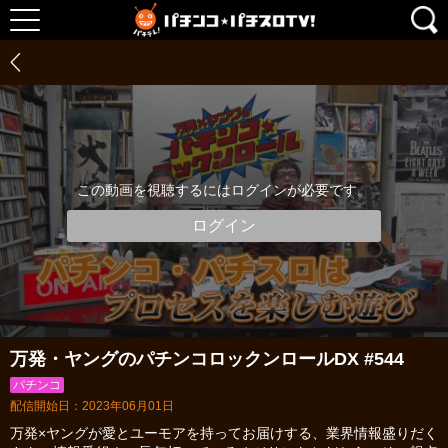
この動画を視聴するにはログインが必要です。
ログイン
万発・ヤングのパチンコロックンロールDX #544
パチンコ
配信開始日：2023年06月01日
万発×ヤングが愛とユーモアを持ってお届けする、業界情報盛りだく