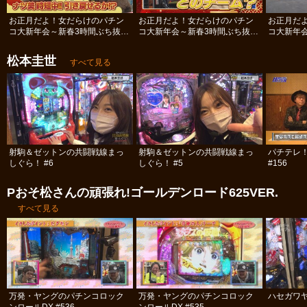
お正月だよ！女だらけのパチン
お正月だよ！女だらけのパチン
お正月だ
コ大新年会～新春3時間ぶち抜き
コ大新年会～新春3時間ぶち抜き
コ大新年
スペシャル～ 後編
スペシャル～ 中編
スペシャル
松本圭世
すべて見る
射駒＆ゼットンの共闘戦線まっ
射駒＆ゼットンの共闘戦線まっ
パチテレ！
しぐら！ #6
しぐら！ #5
#156
Pおそ松さんの頑張れ!ゴールデンロード625VER.
すべて見る
万発・ヤングのパチンコロック
万発・ヤングのパチンコロック
ハセガワヤ