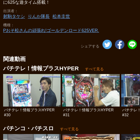
に625な遊タイム搭載！
出演者
射駒タケシ
りんか隊長
松本圭世
機種
Pおそ松さんの頑張れ!ゴールデンロード625VER.
シェアする
関連動画
パチテレ！情報プラスHYPER
すべて見る
パチテレ！情報プラスHYPER
パチテレ！情報プラスHYPER
パチテレ！
#30
#31
#32
パチンコ・パチスロ
すべて見る