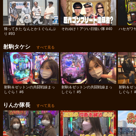
帰ってきた なんとか１ぐらんぷ
それゆけ！アツい日狙い隊 #40
ハセガワヤ
り #93
射駒タケシ
すべて見る
射駒＆ゼットンの共闘戦線まっ
射駒＆ゼットンの共闘戦線まっ
射駒＆ゼ
しぐら！ #6
しぐら！ #5
しぐら！ #
りんか隊長
すべて見る