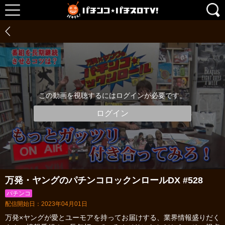
この動画を視聴するにはログインが必要です。
ログイン
万発・ヤングのパチンコロックンロールDX #528
パチンコ
配信開始日：2023年04月01日
万発×ヤングが愛とユーモアを持ってお届けする、業界情報盛りだく