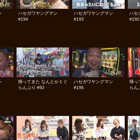
ン
ハセガワヤングマン
ハセガワヤングマン
ハセ
#194
#193
#192
ン
帰ってきた なんとか１ぐ
ハセガワヤングマン
帰っ
らんぷり #92
#195
らんぷ