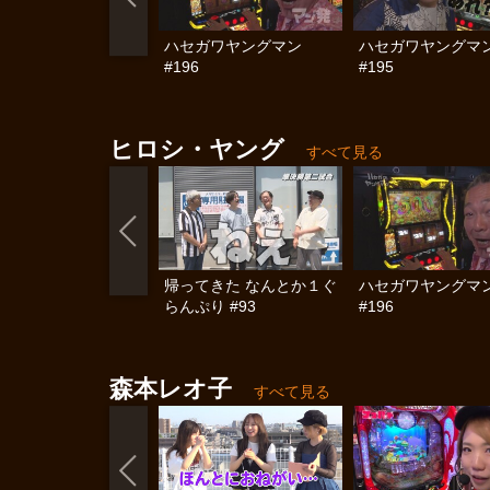
ハセガワヤングマン
ハセガワヤングマ
#196
#195
ヒロシ・ヤング
すべて見る
帰ってきた なんとか１ぐ
ハセガワヤングマ
らんぷり #93
#196
森本レオ子
すべて見る