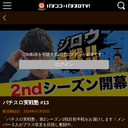
この動画を視聴するにはログインが必要です。
ログイン
パチスロ実戦塾 #13
配信開始日：2024年07月05日
「パチスロ実戦塾」第2シーズン1戦目前半戦をお届けします！メン
バー３人がプラス収支を目指し奮闘中。