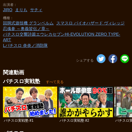
出演者
JIRO
まりも
サチィ
機種
回胴式遊技機 グランベルム
スマスロ バイオハザード ヴィレッジ
忍魂参 ～奥義皆伝ノ章～
パチスロ交響詩篇エウレカセブンHI‐EVOLUTION ZERO TYPE‐
ART
Lパチスロ 炎炎ノ消防隊
シェアする
関連動画
パチスロ実戦塾
すべて見る
パチスロ実戦塾 #1
パチスロ実戦塾 #2
パチスロ実