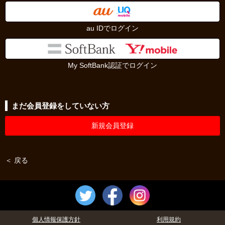
au IDでログイン
My SoftBank認証でログイン
まだ会員登録をしていない方
新規会員登録
＜ 戻る
個人情報保護方針
利用規約