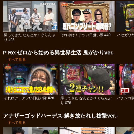
帰ってきた なんとか１ぐらんぷ
それゆけ！アツい日狙い隊 #40
ハセガワヤ
り #93
P Re:ゼロから始める異世界生活 鬼がかりver.
すべて見る
それゆけ！アツい日狙い隊 #28
帰ってきた なんとか１ぐらんぷ
パチンコ実
り #78
アナザーゴッドハーデス‐解き放たれし槍撃ver.‐
すべて見る