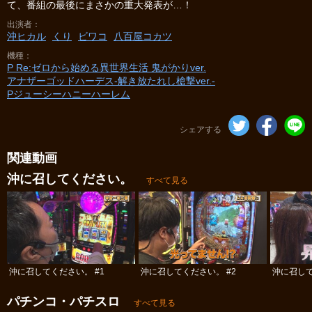
て、番組の最後にまさかの重大発表が…！
出演者
沖ヒカル
くり
ビワコ
八百屋コカツ
機種
P Re:ゼロから始める異世界生活 鬼がかりver.
アナザーゴッドハーデス‐解き放たれし槍撃ver.‐
Pジューシーハニーハーレム
シェアする
関連動画
沖に召してください。
すべて見る
沖に召してください。 #1
沖に召してください。 #2
沖に召して
パチンコ・パチスロ
すべて見る