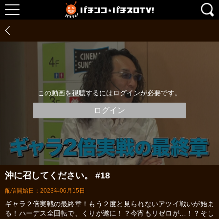
この動画を視聴するにはログインが必要です。
ログイン
沖に召してください。 #18
配信開始日：2023年06月15日
ギャラ２倍実戦の最終章！もう２度と見られないアツイ戦いが始ま
る！ハーデス全回転で、くりが遂に！？今宵もリゼロが…！？そし