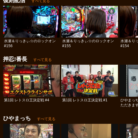
復刻配信
すべて見る
水瀬＆りっきぃ☆のロックオン
水瀬＆りっきぃ☆のロックオン
水瀬＆り
#156
#155
#154
押忍!番長
すべて見る
第1回 レトスロ王決定戦 #4
第1回 レトスロ王決定戦 #1
ひやまっ
ただきます 
ひやまっち
すべて見る