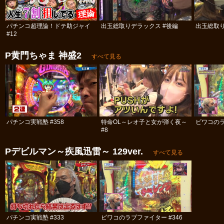
パチンコ超理論！ドテ助ジャイ
出玉総取りデラックス #後編
出玉総取り
#12
P黄門ちゃま 神盛2
すべて見る
パチンコ実戦塾 #358
特命OL～レオ子と女が弾く夜～
ビワコのラ
#8
Pデビルマン～疾風迅雷～ 129ver.
すべて見る
パチンコ実戦塾 #333
ビワコのラブファイター #346