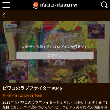
この動画を視聴するにはログインが必要です。
ログイン
ビワコのラブファイター #346
配信開始日：2023年01月06日
2023年もビワコのラブファイターをよろしくお願いします！新年1
発目はガチンコ？波をつかんで？ビワコとアノ男が総収支回復を目