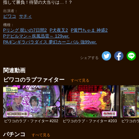
指して勝負！待望の大当りは…！？
出演者
ビワコ
サチィ
機種
Pリング 呪いの7日間2
P犬夜叉2
P黄門ちゃま 神盛2
Pデビルマン～疾風迅雷～ 129ver.
PAギンギラパラダイス 夢幻カーニバル 強99ver.
シェアする
関連動画
ビワコのラブファイター
すべて見る
ビワコのラブ・ファイター #202
ビワコのラブ・ファイター #203
ビワコのラ
パチンコ
すべて見る