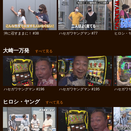
沖に召すままに！ #38
ハセガワヤングマン #77
ヒロシ・ヤ
大崎一万発
すべて見る
ハセガワヤングマン #196
ハセガワヤングマン #195
ハセガワヤ
ヒロシ・ヤング
すべて見る