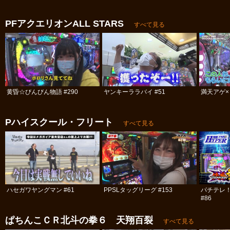
PFアクエリオンALL STARS
すべて見る
黄昏☆びんびん物語 #290
ヤンキーララバイ #51
満天アゲ×
Pハイスクール・フリート
すべて見る
ハセガワヤングマン #61
PPSLタッグリーグ #153
パチテレ！
#86
ぱちんこＣＲ北斗の拳６ 天翔百裂
すべて見る