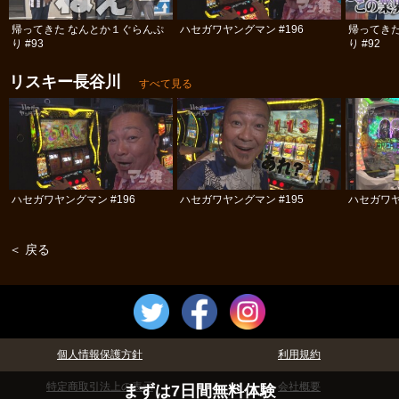
帰ってきた なんとか１ぐらんぷ
ハセガワヤングマン #196
帰ってき
り #93
り #92
リスキー長谷川
すべて見る
ハセガワヤングマン #196
ハセガワヤングマン #195
ハセガワヤ
＜ 戻る
個人情報保護方針
利用規約
特定商取引法上の表示
会社概要
まずは7日間無料体験