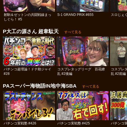
射駒＆ゼットンの共闘戦線まっ
S-1 GRAND PRIX #655
スロじぇくと
しぐら！ #5
P大工の源さん 超韋駄天
すべて見る
パチンコ超理論！ドテ助ジャイ
コスプレタッグリーグ 百花繚
コスプレ
#28
乱 #2後編
乱 #2前編
PAスーパー海物語IN地中海SBA
すべて見る
パチンコ実戦塾 #426
パチンコ実戦塾 #425
パチンコ実