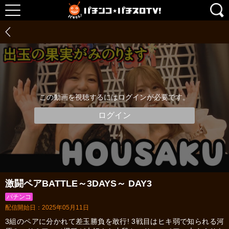
この動画を視聴するにはログインが必要です。
ログイン
激闘ペアBATTLE～3DAYS～ DAY3
パチンコ
配信開始日：2025年05月11日
3組のペアに分かれて差玉勝負を敢行! 3戦目はヒキ弱で知られる河